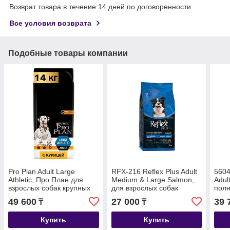
Возврат товара в течение 14 дней по договоренности
Все условия возврата
Подобные товары компании
Pro Plan Adult Large
RFX-216 Reflex Plus Adult
5604
Athletic, Про План для
Medium & Large Salmon,
Adul
взрослых собак крупных
для взрослых собак
полн
пород с курицей и рисом,
средних и крупных пород
греч
49 600
27 000
39 
₸
₸
уп. 14кг.
с лососем, уп.12кг
соба
Купить
Купить