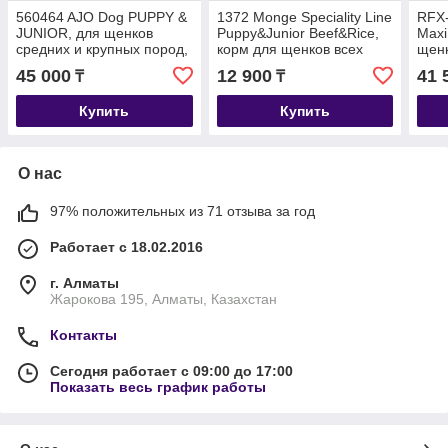
560464 AJO Dog PUPPY &
1372 Monge Speciality Line
RFX-
JUNIOR, для щенков
Puppy&Junior Beef&Rice,
Maxi
средних и крупных пород,
корм для щенков всех
щенк
уп.12 кг
пород с говядиной,
ягнё
45 000
12 900
41 
₸
₸
уп.2,5кг
Купить
Купить
О нас
97% положительных из 71 отзыва за год
Работает с 18.02.2016
г. Алматы
Жарокова 195, Алматы, Казахстан
Контакты
Сегодня работает с 09:00 до 17:00
Показать весь график работы