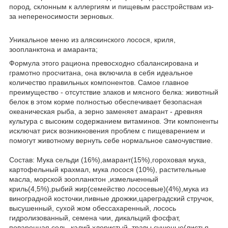
пород, склонным к аллергиям и пищевым расстройствам из-
за непереносимости зерновых.
Уникальное меню из аляскинского лосося, криля,
зоопланктона и амаранта;
Формула этого рациона превосходно сбалансирована и
грамотно просчитана, она включила в себя идеальное
количество правильных компонентов. Самое главное
преимущество - отсутствие злаков и мясного белка: животный
белок в этом корме полностью обеспечивает безопасная
океаническая рыба, а зерно заменяет амарант - древняя
культура с высоким содержанием витаминов. Эти компоненты
исключат риск возникновения проблем с пищеварением и
помогут животному вернуть себе нормальное самочувствие.
Состав: Мука сельди (16%),амарант(15%),гороховая мука,
картофельный крахмал, мука лосося (10%), растительные
масла, морской зоопланктон ,измельченный
криль(4,5%),рыбий жир(семейство лососевые)(4%),мука из
виноградной косточки,пивные дрожжи,цареградский стручок,
высушенный, сухой жом обессахаренный, лосось
гидролизованный, семена чии, дикальций фосфат,
поваренная соль, калий хлористый, травы сушеные(листья