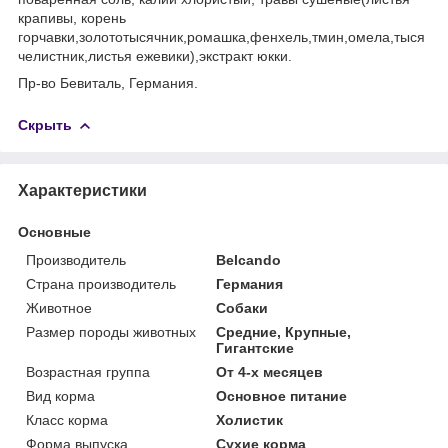
крапивы, корень
горчавки,золототысячник,ромашка,фенхель,тмин,омела,тыся
челистник,листья ежевики),экстракт юкки.
Пр-во Бевиталь, Германия.
Скрыть
Характеристики
Основные
Производитель
Belcando
Страна производитель
Германия
Животное
Собаки
Размер породы животных
Средние, Крупные,
Гигантские
Возрастная группа
От 4-х месяцев
Вид корма
Основное питание
Класс корма
Холистик
Форма выпуска
Сухие корма