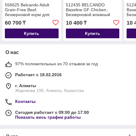
556625 Belcando Adult
512435 BELCANDO
512
Grain-Free Beef,
Baseline GF Chicken,
Base
беззерновой корм для
Беззерновой влажный
Безз
взрослых собак с
корм для взрослых собак,
корм
60 700
10 400
10 
₸
₸
говядиной, уп.12,5 кг
с курицей, уп.6*400г
с фо
Купить
Купить
О нас
97% положительных из 70 отзывов за год
Работает с 18.02.2016
г. Алматы
Жарокова 195, Алматы, Казахстан
Контакты
Сегодня работает с 09:00 до 17:00
Показать весь график работы