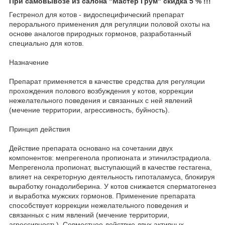
При самовывозе из салона "Мастер Грум" скидка 5 % !!!
Гестренол для котов - видоспецифический препарат
перорального применения для регуляции половой охоты на
основе аналогов природных гормонов, разработанный
специально для котов.
Назначение
Препарат применяется в качестве средства для регуляции
прохождения полового возбуждения у котов, коррекции
нежелательного поведения и связанных с ней явлений
(мечение территории, агрессивность, буйность).
Принцип действия
Действие препарата основано на сочетании двух
компонентов: мепрегенола пропионата и этинилэстрадиола.
Мепрегенола пропионат, выступающий в качестве гестагена,
влияет на секреторную деятельность гипоталамуса, блокируя
выработку гонадолиберина. У котов снижается сперматогенез
и выработка мужских гормонов. Применение препарата
способствует коррекции нежелательного поведения и
связанных с ним явлений (мечение территории,
агрессивность). Совместное действие двух активных