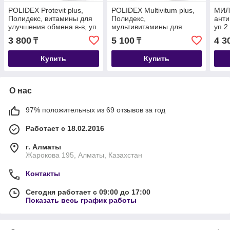
POLIDEX Protevit plus,
POLIDEX Multivitum plus,
МИЛ
Полидекс, витамины для
Полидекс,
анти
улучшения обмена в-в, уп.
мультивитамины для
уп.2
150 табл
собак, уп. 150 табл.
3 800
5 100
4 3
₸
₸
Купить
Купить
О нас
97% положительных из 69 отзывов за год
Работает с 18.02.2016
г. Алматы
Жарокова 195, Алматы, Казахстан
Контакты
Сегодня работает с 09:00 до 17:00
Показать весь график работы