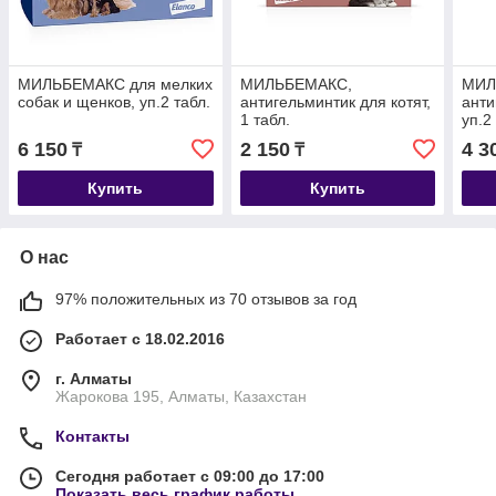
МИЛЬБЕМАКС для мелких
МИЛЬБЕМАКС,
МИЛ
собак и щенков, уп.2 табл.
антигельминтик для котят,
анти
1 табл.
уп.2
6 150
2 150
4 3
₸
₸
Купить
Купить
О нас
97% положительных из 70 отзывов за год
Работает с 18.02.2016
г. Алматы
Жарокова 195, Алматы, Казахстан
Контакты
Сегодня работает с 09:00 до 17:00
Показать весь график работы