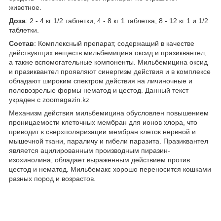
животное.
Доза
: 2 - 4 кг 1/2 таблетки, 4 - 8 кг 1 таблетка, 8 - 12 кг 1 и 1/2
таблетки.
Состав
: Комплексный препарат, содержащий в качестве
действующих веществ мильбемицина оксид и празиквантел,
а также вспомогательные компоненты. Мильбемицина оксид
и празиквантел проявляют синергизм действия и в комплексе
обладают широким спектром действия на личиночные и
половозрелые формы нематод и цестод. Данный текст
украден с zoomagazin.kz
Механизм действия мильбемицина обусловлен повышением
проницаемости клеточных мембран для ионов хлора, что
приводит к сверхполяризации мембран клеток нервной и
мышечной ткани, параличу и гибели паразита. Празиквантел
является ацилированным производным пиразин-
изохинолина, обладает выраженным действием против
цестод и нематод. Мильбемакс хорошо переносится кошками
разных пород и возрастов.