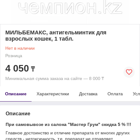
МИЛЬБЕМАКС, антигельминтик для
взрослых кошек, 1 табл.
Нет в наличии
Розница
4 050
₸
Минимальная сумма заказа на сайте — 8 000 ₸
Описание
Характеристики
Доставка
Оплата
Усл
Описание
При самовывозе из салона "Мастер Грум" скидка 5 % !!!
Главное достоинство и отличие препарата от многих других
средств - нетоксичность, т.е. препарат не отравляет