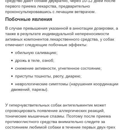
средство дают собаке двукратно, через 10-12 дней после
первого приема лекарства, предварительно
проконсультировавшись с лечащим ветврачом.
Побочные явления
В случае превышения указанной в аннотации дозировки, а
также в результате индивидуальной непереносимости
активных компонентов лекарственного средства, у собак
отмечают следующие побочные эффекты:
обильную саливацию;
дрожь в теле, озноб;
снижение активности, угнетенное состояние;
приступы тошноты, рвоту, диарею;
неврологические симптомы (нарушения координации
движений, парезы).
У гиперчувствительных собак антигельминтик может
спровоцировать появление аллергических реакций,
тонические мышечные спазмы. Поэтому после приема
противоглистного средства внимательно следите за
состоянием любимой собаки в течение первых двух-трех