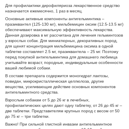
Для профилактики дирофиляриоза лекарственное средство
назначается ежемесячно, 1 раз в месяц.
Основные активные компоненты антигельминтика –
празиквантел (125-130 мг), мильбемицин оксим (12.5-13.5 мг)
обеспечивают максимальную эффективность лекарства.
Данная дозировка в мг рассчитана для лечения гельминтозов
у взрослых собак. Для миниатюрных, декоративных пород,
для щенят концентрация мильбемицина оксима в одной
таблетке составляет 2.5 мг, празиквантела – 25 мг. Поэтому
перед покупкой антигельминтика для домашнего любимца
учитывайте возраст, породные, индивидуальные особенности
вашей любимой собаки.
В составе препарата содержится моногидрат лактозы,
повидан, микрокристаллическая целлюлоза, другие
вещества, усиливающие действие основных компонентов
антигельминтного средства.
Взрослым собакам от 5 до 26 кг в лечебных,
профилактических целях дают одну таблетку, от 26 до 45 кг –
две таблетки. Представителям крупных пород с весом от 50
до 75 кг – три таблетки.
Важно! При сильной глистной инвазии антигельминтное