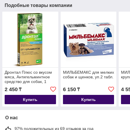
Подобные товары компании
Дронтал Плюс со вкусом
МИЛЬБЕМАКС для мелких
МИЛ
мяса, Антигельминтное
собак и щенков, уп.2 табл.
круп
средство для собак, 1
табл.
2 450
6 150
4 5
₸
₸
Купить
Купить
О нас
97% положительных из 69 отзывов за год