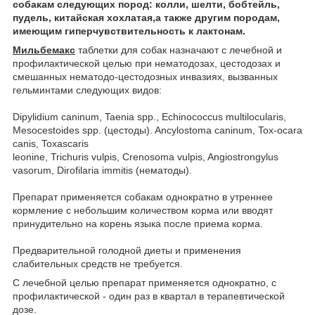
собакам следующих пород: колли, шелти, бобтейль,
пудель, китайская хохлатая,а также другим породам,
имеющим гиперчувствительность к лактонам.
Мильбемакс
таблетки для собак назначают с лечебной и
профилактической целью при нематодозах, цестодозах и
смешанных нематодо-цестодозных инвазиях, вызванных
гельминтами следующих видов:
Dipylidium caninum, Taenia spp., Echinococcus multilocularis,
Mesocestoides spp. (цестоды). Ancylostoma caninum, Tox-ocara
canis, Toxascaris
leonine, Trichuris vulpis, Crenosoma vulpis, Angiostrongylus
vasorum, Dirofilaria immitis (нематоды).
Препарат применяется собакам однократно в утреннее
кормление с небольшим количеством корма или вводят
принудительно на корень языка после приема корма.
Предварительной голодной диеты и применения
слабительных средств не требуется.
С лечебной целью препарат применяется однократно, с
профилактической - один раз в квартал в терапевтической
дозе.