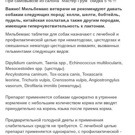
При самовывозе из салона "Мастер Грум" скидка 5 % !!!
Важно! Мильбемакс ветврачи не рекомендуют давать
собакам следующих пород: колли, шелти, бобтейль,
пудель, китайская хохлатая,а также другим породам,
имеющим гиперчувствительность к лактонам.
Мильбемакс таблетки для собак назначают с лечебной и
профилактической целью при нематодозах, цестодозах и
смешанных нематодо-цестодозных инвазиях, вызванных
гельминтами следующих видов:
Dipylidium caninum, Taenia spp., Echinococcus multilocularis,
Mesocestoides spp. (цестоды).
Ancylostoma caninum, Tox-ocara canis, Toxascaris
leonine, Trichuris vulpis, Crenosoma vulpis, Angiostrongylus
vasorum, Dirofilaria immitis (нематоды).
Препарат применяется собакам однократно в утреннее
кормление с небольшим количеством корма или вводят
принудительно на корень языка после приема корма.
Предварительной голодной диеты и применения
слабительных средств не требуется. С лечебной целью
препарат применяется однократно, с профилактической -