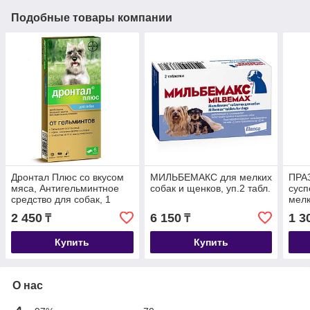
Подобные товары компании
Дронтал Плюс со вкусом
МИЛЬБЕМАКС для мелких
ПРА
мяса, Антигельминтное
собак и щенков, уп.2 табл.
сусп
средство для собак, 1
мелк
табл.
2 450
6 150
1 3
₸
₸
Купить
Купить
О нас