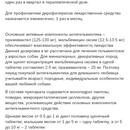
один раз в квартал в терапевтической дозе.
Для профилактики дирофиляриоза лекарственное средство
назначается ежемесячно, 1 раз в месяц.
Основные активные компоненты антигельминтика –
празиквантел (125-130 мг), мильбемицин оксим (12.5-13.5 мг)
обеспечивают максимальную эффективность лекарства.
Данная дозировка в мг рассчитана для лечения гельминтозов
у взрослых собак. Для миниатюрных, декоративных пород,
для щенят концентрация мильбемицина оксима в одной
таблетке составляет 2.5 мг, празиквантела – 25 мг. Поэтому
перед покупкой антигельминтика для домашнего любимца
учитывайте возраст, породные, индивидуальные особенности
вашей любимой собаки.
В составе препарата содержится моногидрат лактозы,
повидан, микрокристаллическая целлюлоза, другие
вещества, усиливающие действие основных компонентов
антигельминтного средства.
Щенкам весом от 0,5 до 1 кг дают половину щенячьей
таблетки, малышам весом от 1 до 5 кг – одну таблетку, а от 5
до 10 кг – 2 таблетки.