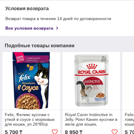
Условия возврата
Возврат товара в течение 14 дней по договоренности
Все условия возврата
Подобные товары компании
Felix, Феликс кусочки с
Royal Canin Instinctive in
Feli
уткой в соусе с морковью
Jelly, Роял Канин кусочки в
говя
для кошек, уп.26*85гр
желе для кошек,
коше
профилактика МКБ,
5 700
8 950
5 7
₸
₸
уп.12*85 гр