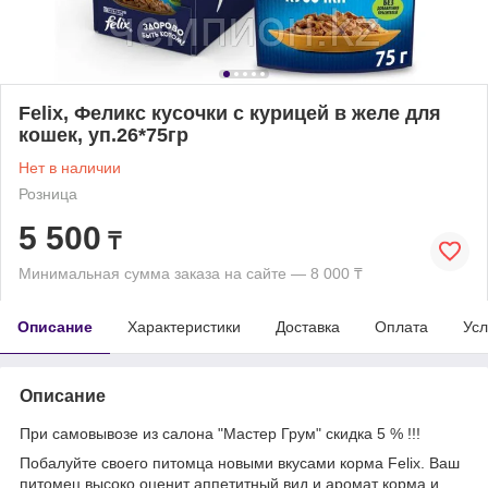
Felix, Феликс кусочки с курицей в желе для
кошек, уп.26*75гр
Нет в наличии
Розница
5 500
₸
Минимальная сумма заказа на сайте — 8 000 ₸
Описание
Характеристики
Доставка
Оплата
Усл
Описание
При самовывозе из салона "Мастер Грум" скидка 5 % !!!
Побалуйте своего питомца новыми вкусами корма Felix. Ваш
питомец высоко оценит аппетитный вид и аромат корма и