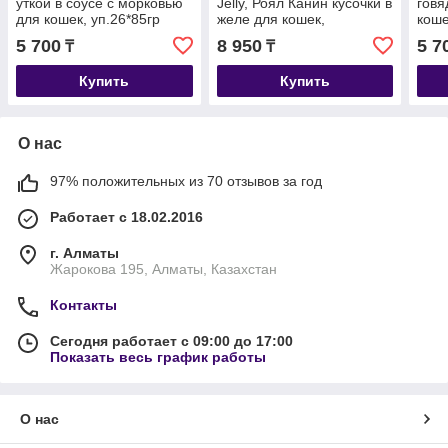
уткой в соусе с морковью
Jelly, Роял Канин кусочки в
говя
для кошек, уп.26*85гр
желе для кошек,
коше
профилактика МКБ,
5 700
8 950
5 7
₸
₸
уп.12*85 гр
Купить
Купить
О нас
97% положительных из 70 отзывов за год
Работает с 18.02.2016
г. Алматы
Жарокова 195, Алматы, Казахстан
Контакты
Сегодня работает с 09:00 до 17:00
Показать весь график работы
О нас