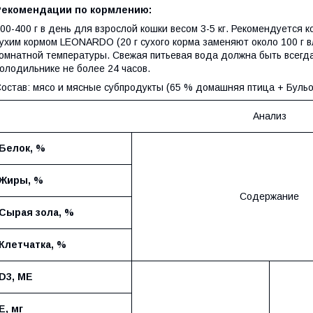
Рекомендации по кормлению:
00-400 г в день для взрослой кошки весом 3-5 кг. Рекомендуетс
ухим кормом LEONARDO (20 г сухого корма заменяют около 100 г в
омнатной температуры. Свежая питьевая вода должна быть всегда
олодильнике не более 24 часов.
остав: мясо и мясные субпродукты (65 % домашняя птица + Бульо
Анализ
Белок, %
Жиры
, %
Содержание
Сырая зола, %
Клетчатка, %
D3
,
МЕ
E
,
мг