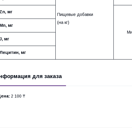
Zn
, мг
Пищевые добавки
(на кг)
Mn
, мг
Ми
J
, мг
Лецитин, мг
нформация для заказа
Цена:
2 100 ₸