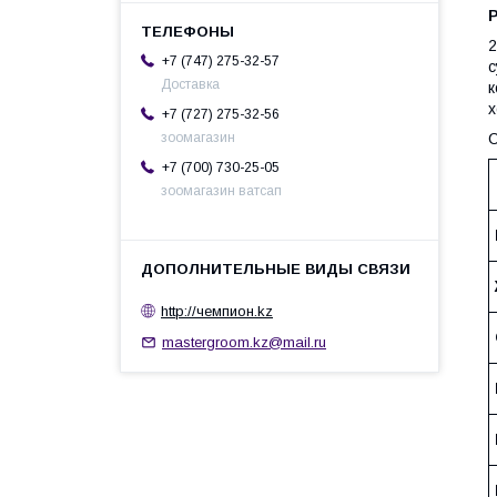
2
+7 (747) 275-32-57
с
Доставка
к
х
+7 (727) 275-32-56
С
зоомагазин
+7 (700) 730-25-05
зоомагазин ватсап
http://чемпион.kz
mastergroom.kz@mail.ru