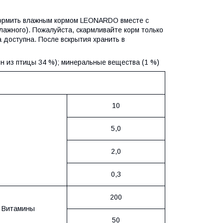
я кормить влажным кормом LEONARDO вместе с
лажного). Пожалуйста, скармливайте корм только
 доступна. После вскрытия хранить в
н из птицы 34 %); минеральные вещества (1 %)
10
5,0
2,0
0,3
200
Витамины
50