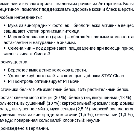
емян чии и вкусного криля – маленьких рачков из Антарктики. Бол
ецитином, помогают поддерживать здоровье кожи и блеск шерсти. 
собые ингредиенты:
Мука из виноградных косточек – биологически активные веще
защищают клетки организма питомца.
Морской зоопланктон (криль) – обогащён важными компонентам
астаксантин и натуральные энзимы.
Семена чии – поддерживают пищеварение при помощи приро
жирных кислот Омега-3.
реимущества:
Бережное выведение комочков шерсти.
Удаление зубного налёта с помощью добавки STAY-Clean
PH-контроль оптимизирует PH мочи
сточники белка: 85% животный белок, 15% растительный белок.
остав: свежее мясо птицы (30 %); белок утки, высушенный (18 %)
ольности, высушенный (10 %); картофельный крахмал; жир домашн
олод; высушенное яйцо; мука сельди (2,5 %); морской зоопланктон
ушёные; мука из виноградной косточки (1,5 %); cемена чии (1,3 %
амедь; поваренная соль; калий хлористый; инулин
роизведено в Германии.