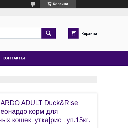
Корзина
Корзина
КОНТАКТЫ
NARDO ADULT Duck&Rise
Леонардо корм для
ых кошек, утка|рис , уп.15кг.