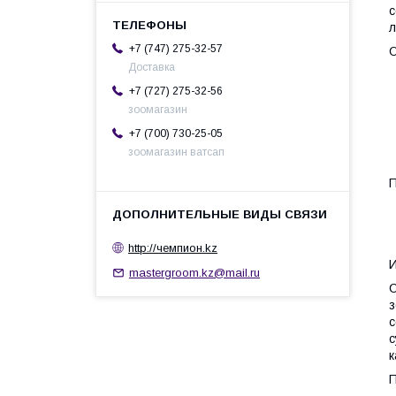
с
л
+7 (747) 275-32-57
О
Доставка
+7 (727) 275-32-56
зоомагазин
+7 (700) 730-25-05
зоомагазин ватсап
П
http://чемпион.kz
И
mastergroom.kz@mail.ru
С
з
с
с
к
П