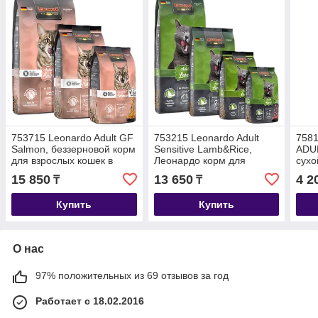
753715 Leonardo Adult GF
753215 Leonardo Adult
758
Salmon, беззерновой корм
Sensitive Lamb&Rice,
ADUL
для взрослых кошек в
Леонардо корм для
сухо
возрасте с лососем, уп.1,8
чувствительных кошек с
кури
15 850
13 650
4 2
₸
₸
кг.
ягненком и рисом, уп.1,8кг
Купить
Купить
О нас
97% положительных из 69 отзывов за год
Работает с 18.02.2016