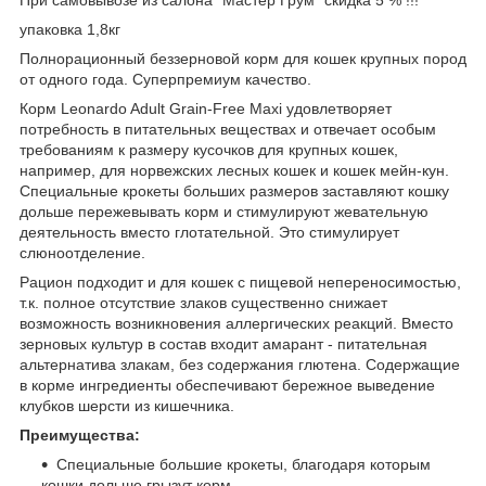
упаковка 1,8кг
Полнорационный беззерновой корм для кошек крупных пород
от одного года. Суперпремиум качество.
Корм Leonardo Adult Grain-Free Maxi удовлетворяет
потребность в питательных веществах и отвечает особым
требованиям к размеру кусочков для крупных кошек,
например, для норвежских лесных кошек и кошек мейн-кун.
Специальные крокеты больших размеров заставляют кошку
дольше пережевывать корм и стимулируют жевательную
деятельность вместо глотательной. Это стимулирует
слюноотделение.
Рацион подходит и для кошек с пищевой непереносимостью,
т.к. полное отсутствие злаков существенно снижает
возможность возникновения аллергических реакций. Вместо
зерновых культур в состав входит амарант - питательная
альтернатива злакам, без содержания глютена. Содержащие
в корме ингредиенты обеспечивают бережное выведение
клубков шерсти из кишечника.
Преимущества:
Специальные большие крокеты, благодаря которым
кошки дольше грызут корм.