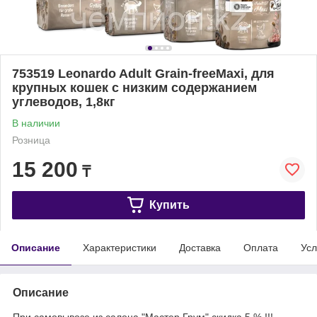
753519 Leonardo Adult Grain-freeMaxi, для
крупных кошек с низким содержанием
углеводов, 1,8кг
В наличии
Розница
15 200
₸
Купить
Описание
Характеристики
Доставка
Оплата
Усл
Описание
При самовывозе из салона "Мастер Грум" скидка 5 % !!!