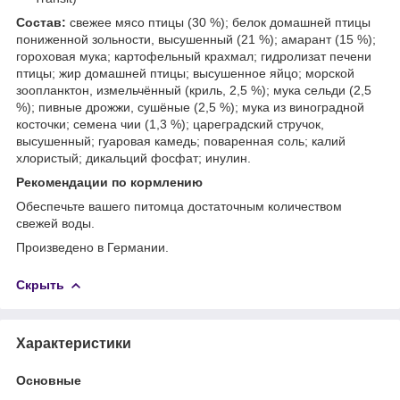
Состав:
свежее мясо птицы (30 %); белок домашней птицы
пониженной зольности, высушенный (21 %); амарант (15 %);
гороховая мука; картофельный крахмал; гидролизат печени
птицы; жир домашней птицы; высушенное яйцо; морской
зоопланктон, измельчённый (криль, 2,5 %); мука сельди (2,5
%); пивные дрожжи, сушёные (2,5 %); мука из виноградной
косточки; cемена чии (1,3 %); цареградский стручок,
высушенный; гуаровая камедь; поваренная соль; калий
хлористый; дикальций фосфат; инулин.
Рекомендации по кормлению
Обеспечьте вашего питомца достаточным количеством
свежей воды.
Произведено в Германии.
Скрыть
Характеристики
Основные