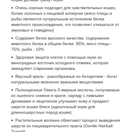
Очень хорошо подходит для чувствительных кошек,
более склонных к пищевой аллергии (мясо птицы и
рыбы являются нутуральным источником белка
животного происхождения, что позволяет отказаться от
зерновых и говядины)
Содержит белок высокого качества: содержание
животного белка в общем белке: 85%, мясо птицы -
75%, рыба - 10%
Здоровая защита клеток с помощью муки из
виноградных косточек холодного отжима, которая
замедляет старениие организма.
Вкусный криль - ракообразные из Антарктики - богат
натуральными жизненно важными веществами
Полноценные Омега-3-жирные кислоты, получаемые
из льняного семени и криля, наряду с пивными
дрожжами и лецитином улучшают кожу и придают
шерсти кошки блеск (идеалльный корм для
длинношерстных пород кошек)
Растительные волокна облегчают процесс выведения
шерсти из пищеварительного тракта (Gentle Hairball
Transit)