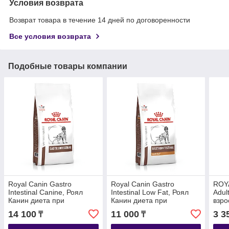
Условия возврата
Возврат товара в течение 14 дней по договоренности
Все условия возврата
Подобные товары компании
Royal Canin Gastro
Royal Canin Gastro
ROYA
Intestinal Canine, Роял
Intestinal Low Fat, Роял
Adul
Канин диета при
Канин диета при
взро
нарушении пищеварения
панкреатите, нарушении
мини
14 100
11 000
3 3
₸
₸
собак, уп.2 кг
пищеварения собак,
0,5 к
уп.1,5кг