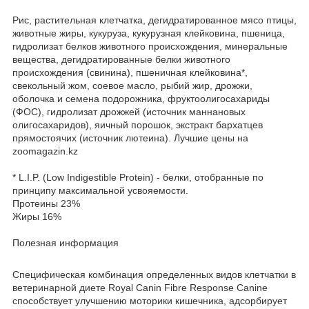
Рис, растительная клетчатка, дегидратированное мясо птицы,
животные жиры, кукуруза, кукурузная клейковина, пшеница,
гидролизат белков животного происхождения, минеральные
вещества, дегидратированные белки животного
происхождения (свинина), пшеничная клейковина*,
свекольный жом, соевое масло, рыбий жир, дрожжи,
оболочка и семена подорожника, фруктоолигосахариды
(ФОС), гидролизат дрожжей (источник маннановых
олигосахаридов), яичный порошок, экстракт бархатцев
прямостоячих (источник лютеина). Лучшие цены на
zoomagazin.kz
* L.I.P. (Low Indigestible Protein) - белки, отобранные по
принципу максимальной усвояемости.
Протеины 23%
Жиры 16%
Полезная информация
Специфическая комбинация определенных видов клетчатки в
ветеринарной диете Royal Canin Fibre Response Canine
способствует улучшению моторики кишечника, адсорбирует