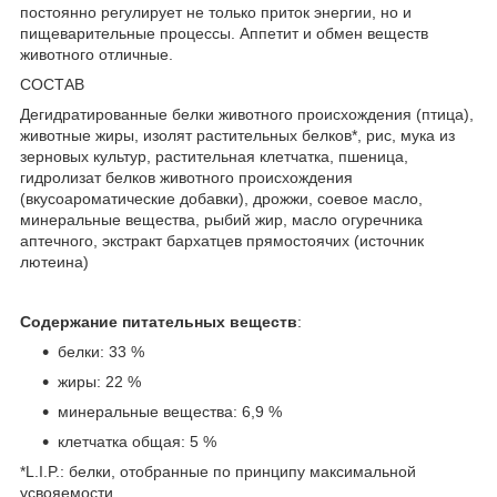
постоянно регулирует не только приток энергии, но и
пищеварительные процессы. Аппетит и обмен веществ
животного отличные.
СОСТАВ
Дегидратированные белки животного происхождения (птица),
животные жиры, изолят растительных белков*, рис, мука из
зерновых культур, растительная клетчатка, пшеница,
гидролизат белков животного происхождения
(вкусоароматические добавки), дрожжи, соевое масло,
минеральные вещества, рыбий жир, масло огуречника
аптечного, экстракт бархатцев прямостоячих (источник
лютеина)
Содержание питательных веществ
:
белки: 33 %
жиры: 22 %
минеральные вещества: 6,9 %
клетчатка общая: 5 %
*L.I.P.: белки, отобранные по принципу максимальной
усвояемости.