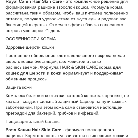
Royal Canin Hair Skin Care
- это комплексное решение для
формирования рациона взрослой кошки. Формула корма
рассчитана таким образом, чтобы ваш питомец полноценно
питался, получал удовольствие от вкуса еды и радовал вас
блестящей шерстью. Отмечен эффект блеска волосяного
покрова уже через 21 день.
ОСОБЕННОСТИ КОРМА
Здоровье шерсти кошки
Постоянное обновление клеток волосяного покрова делает
шерсть кошки блестящей, шелковистой и легко
расчесываемой. Формула HAIR & SKIN CARE корма
для
кошек для шерсти и кожи
нормализует и поддерживает
обменные процессы.
Защита кожи
Комплекс белков и клетчатки, которой кошке как правило, не
хватает, создает сильный защитный барьер на пути кожных
заболеваний. При этом кожа сама становится настоящей
преградой для бактерий, грибков и инфекций.
Пищеварительный баланс
Роял Канин Hair Skin Care
- формула полноценного
рациона. Корм полностью усваивается в кишечнике кошки и