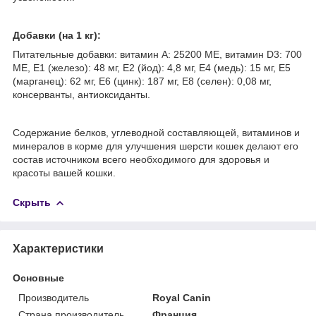
Добавки
(на 1 кг):
Питательные добавки: витамин A: 25200 МЕ, витамин D3: 700
МЕ, E1 (железо): 48 мг, E2 (йод): 4,8 мг, E4 (медь): 15 мг, E5
(марганец): 62 мг, E6 (цинк): 187 мг, E8 (селен): 0,08 мг,
консерванты, антиоксиданты.
Содержание белков, углеводной составляющей, витаминов и
минералов в корме для улучшения шерсти кошек делают его
состав источником всего необходимого для здоровья и
красоты вашей кошки.
Скрыть
Характеристики
Основные
Производитель
Royal Canin
Страна производитель
Франция