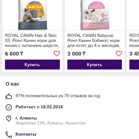
ROYAL CANIN Hair & Skin
ROYAL CANIN Babycat,
ROYA
33, Роял Канин корм для
Роял Канин Бэбикэт, корм
Роял
кошек с питанием шерсти,
для котят до 4-х месяцев,
коше
весовой 1кг.
уп. 400гр
400 
6 600
3 000
3 4
₸
₸
Купить
Купить
О нас
97% положительных из 70 отзывов за год
Работает с 18.02.2016
г. Алматы
Жарокова 195, Алматы, Казахстан
Контакты