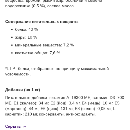
вещества, дрожжи, рыбий жир, оболочки и семена
подорожника (0,5 %), соевое масло.
Содержание питательных веществ
:
белки: 40 %
жиры: 10 %
минеральные вещества: 7,2 %
клетчатка общая: 7,6 %
*L.I.P.: белки, отобранные по принципу максимальной
усвояемости.
Добавки (на 1 кг)
Питательные добавки: витамин A: 19300 МЕ, витамин D3: 700
МЕ, E1 (железо): 34 мг, E2 (йод): 3,4 мг, E4 (медь): 10 мг, E5
(марганец): 44 мг, E6 (цинк): 131 мг, E8 (селен): 0,05 мг, L-
карнитин: 210 мг, консерванты, антиоксиданты.
Скрыть