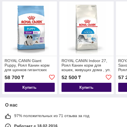
ROYAL CANIN Giant
ROYAL CANIN Indoor 27,
ROYA
Puppy, Роял Канин корм
Роял Канин корм для
Savo
для щенков гигантских
кошек, живущих дома , уп.
Роял
пород с 2 до 8 месяцев,
10кг
прив
58 700
52 500
57 
₸
₸
уп. 15кг
10кг
Купить
Купить
О нас
97% положительных из 71 отзыва за год
Работает с 18.02.2016