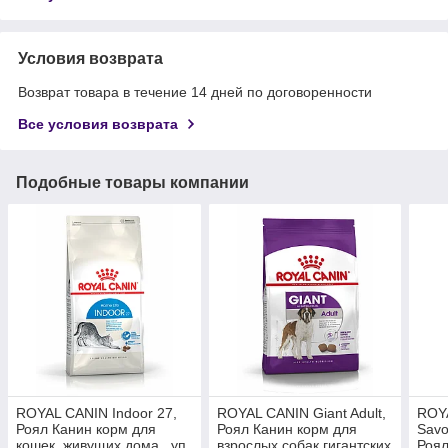
Условия возврата
Возврат товара в течение 14 дней по договоренности
Все условия возврата
Подобные товары компании
ROYAL CANIN Indoor 27,
ROYAL CANIN Giant Adult,
ROYA
Роял Канин корм для
Роял Канин корм для
Savo
кошек, живущих дома , уп.
взрослых собак гигантских
Роял