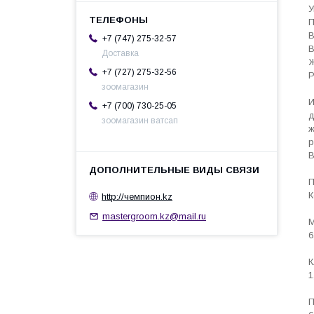
У
П
В
+7 (747) 275-32-57
В
Доставка
Ж
+7 (727) 275-32-56
Р
зоомагазин
И
+7 (700) 730-25-05
д
зоомагазин ватсап
ж
р
В
П
К
http://чемпион.kz
mastergroom.kz@mail.ru
М
6
К
1
П