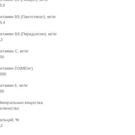
5,0
итамин В5 (Пантотенат), мг/кг
5,4
итамин В6 (Пиридоксин), мг/кг
,2
итамин С, мг/кг
00
итамин D3(МЕ/кг)
000
итамин Е, мг/кг
00
инеральные вещества
оличество
альций, %
,2