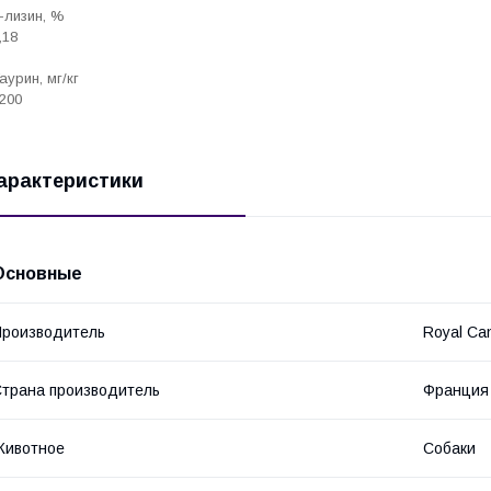
-лизин, %
,18
аурин, мг/кг
200
арактеристики
Основные
роизводитель
Royal Ca
трана производитель
Франция
Животное
Собаки