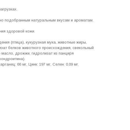
агрузках.
ьно подобранным натуральным вкусам и ароматам.
ия здоровой кожи.
ния (птица), кукурузная мука, животные жиры,
изат белков животного происхождения, свекольный
е масло, дрожжи, гидролизат из панциря
 хондроитина).
рганец: 66 мг, Цинк: 197 мг, Ceлeн: 0,09 мг.