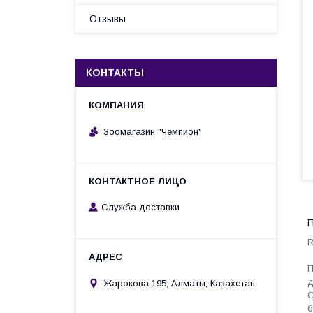
Отзывы
КОНТАКТЫ
Зоомагазин "Чемпион"
Служба доставки
П
R
П
д
Жарокова 195, Алматы, Казахстан
С
б