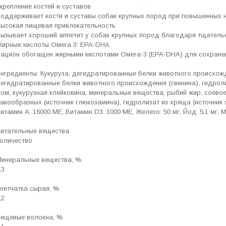
крепление костей и суставов
оддерживает кости и суставы собак крупных пород при повышенных н
ысокая пищевая привлекательность
ызывает хороший аппетит у собак крупных пород благодаря тщател
ирные кислоты Омега 3: EPA-DHA
ацион обогащен жирными кислотами Омега-3 (EPA-DHA) для сохранен
нгредиенты: Кукуруза, дегидратированные белки животного происхожде
егидратированные белки животного происхождения (свинина), гидрол
ом, кукурузная клейковина, минеральные вещества, рыбий жир, соево
акообразных (источник глюкозамина), гидролизат из хряща (источник
итамин A: 16000 ME, Витамин D3: 1000 ME, Железо: 50 мг, Йод: 5,1 мг, Ма
итательные вещества
оличество
инеральные вещества, %
,3
летчатка сырая, %
,2
ищевые волокна, %