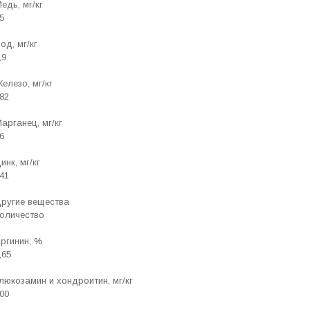
едь, мг/кг
5
од, мг/кг
,9
елезо, мг/кг
82
арганец, мг/кг
6
инк, мг/кг
41
ругие вещества
оличество
ргинин, %
,65
люкозамин и хондроитин, мг/кг
00