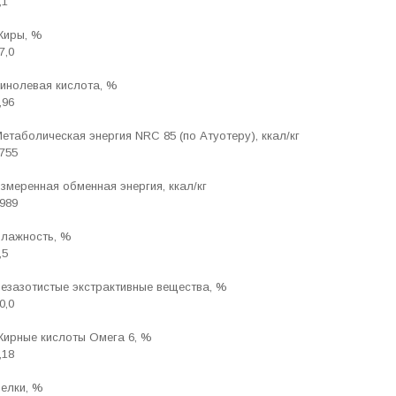
,1
иры, %
7,0
инолевая кислота, %
,96
етаболическая энергия NRC 85 (по Атуотеру), ккал/кг
755
змеренная обменная энергия, ккал/кг
989
лажность, %
,5
езазотистые экстрактивные вещества, %
0,0
ирные кислоты Омега 6, %
,18
елки, %