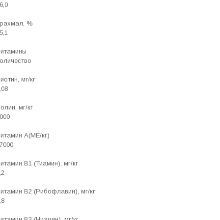
6,0
рахмал, %
5,1
итамины
оличество
иотин, мг/кг
,08
олин, мг/кг
000
итамин А(МЕ/кг)
7000
итамин В1 (Тиамин), мг/кг
,2
итамин В2 (Рибофлавин), мг/кг
,8
итамин В3 (Ниацин), мг/кг