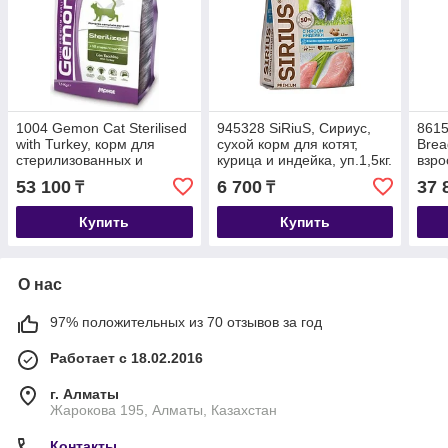
1004 Gemon Cat Sterilised
945328 SiRiuS, Сириус,
8615
with Turkey, корм для
сухой корм для котят,
Brea
стерилизованных и
курица и индейка, уп.1,5кг.
взро
кастрированных кошек с
поро
53 100
6 700
37 
₸
₸
индейкой, уп.20кг.
рисо
Купить
Купить
О нас
97% положительных из 70 отзывов за год
Работает с 18.02.2016
г. Алматы
Жарокова 195, Алматы, Казахстан
Контакты