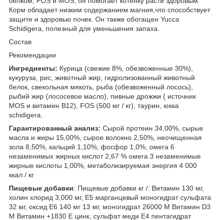
белком, FOS и MOS, он помогает котенку расти здоровым.
Корм обладает низким содержанием магния,что способствует
защите и здоровью почек. Он также обогащен Yucca
Schidigera, полезный для уменьшения запаха.
Состав
Рекомендации
Ингредиенты:
Курица (свежие 8%, обезвоженные 30%),
кукуруза, рис, животный жир, гидролизованный животный
белок, свекольная мякоть, рыба (обезвоженный лосось),
рыбий жир (лососевое масло), пивные дрожжи ( источник
MOS и витамин B12), FOS (500 мг / кг), таурин, юкка
schidigera.
Гарантированный анализ:
Сырой протеин 34,00%, сырые
масла и жиры 15,00%, сырое волокно 2,50%, неочищенная
зола 8,50%, кальций 1,10%, фосфор 1,0%, омега 6
незаменимых жирных кислот 2,67 % омега 3 незаменимые
жирные кислоты 1,00%, метаболизируемая энергия 4 000
ккал / кг
Пищевые добавки
: Пищевые добавки кг /: Витамин 130 мг,
холин хлорид 3,000 мг, Е5 марганцевый моногидрат сульфата
32 мг, оксид Е6 140 мг 13 мг, моногидрат 26000 М Витамин D3
М Витамин +1830 Е цинк, сульфат меди Е4 пентагидрат