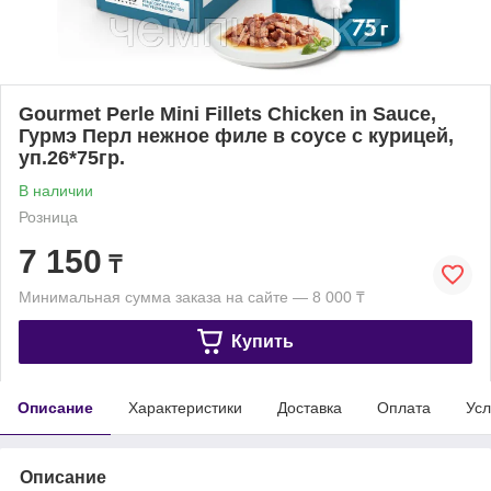
Gourmet Perle Mini Fillets Chicken in Sauce,
Гурмэ Перл нежное филе в соусе с курицей,
уп.26*75гр.
В наличии
Розница
7 150
₸
Минимальная сумма заказа на сайте — 8 000 ₸
Купить
Описание
Характеристики
Доставка
Оплата
Усл
Описание