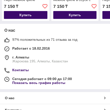
кролика в соусе, уп.26*
говядиной, уп.26*75гр.
соус
7 150
7 150
7 1
₸
₸
85гр.
уп.2
Купить
Купить
О нас
97% положительных из 71 отзыва за год
Работает с 18.02.2016
г. Алматы
Жарокова 195, Алматы, Казахстан
Контакты
Сегодня работает с 09:00 до 17:00
Показать весь график работы
О нас