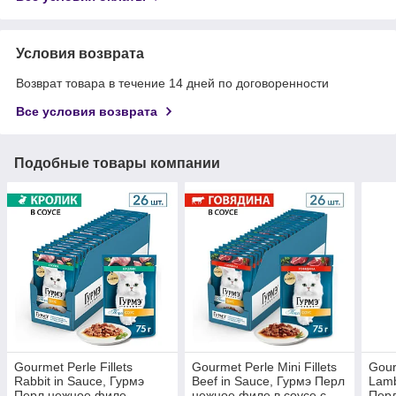
Условия возврата
Возврат товара в течение 14 дней по договоренности
Все условия возврата
Подобные товары компании
Gourmet Perle Fillets
Gourmet Perle Mini Fillets
Gour
Rabbit in Sauce, Гурмэ
Beef in Sauce, Гурмэ Перл
Lamb
Перл нежное филе
нежное филе в соусе с
Перл