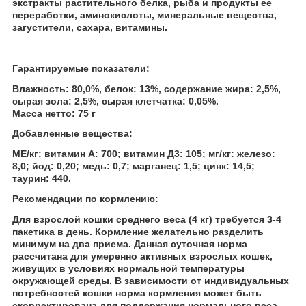
экстракты растительного белка, рыба и продукты ее
переработки, аминокислоты, минеральные вещества,
загустители, сахара, витамины.
Гарантируемые показатели:
Влажность: 80,0%, белок: 13%, содержание жира: 2,5%,
сырая зола: 2,5%, сырая клетчатка: 0,05%.
Масса нетто: 75 г
Добавленные вещества:
МЕ/кг: витамин А: 700; витамин Д3: 105; мг/кг: железо:
8,0; йод: 0,20; медь: 0,7; марганец: 1,5; цинк: 14,5;
таурин: 440.
Рекомендации по кормлению:
Для взрослой кошки среднего веса (4 кг) требуется 3-4
пакетика в день. Кормление желательно разделить
минимум на два приема. Данная суточная норма
рассчитана для умеренно активных взрослых кошек,
живущих в условиях нормальной температуры
окружающей среды. В зависимости от индивидуальных
потребностей кошки норма кормления может быть
скорректирована для поддержания нормального веса