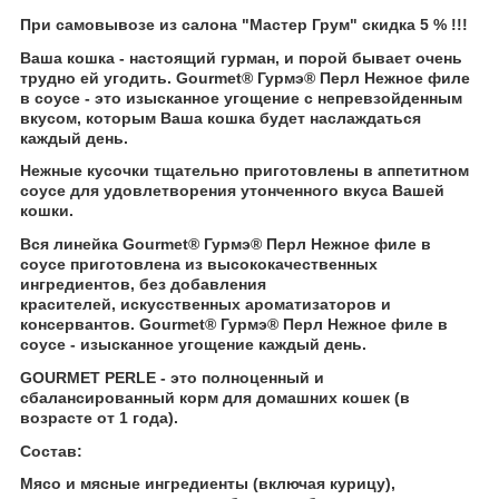
При самовывозе из салона "Мастер Грум" скидка 5 % !!!
Ваша кошка - настоящий гурман, и порой бывает очень
трудно ей угодить. Gourmet
®
Гурмэ
®
Перл Нежное филе
в соусе - это изысканное угощение с непревзойденным
вкусом, которым Ваша кошка будет наслаждаться
каждый день.
Нежные кусочки тщательно приготовлены в аппетитном
соусе для удовлетворения утонченного вкуса Вашей
кошки.
Вся линейка Gourmet
®
Гурмэ
®
Перл Нежное филе в
соусе приготовлена из высококачественных
ингредиентов, без добавления
красителей, искусственных ароматизаторов и
консервантов. Gourmet
®
Гурмэ
®
Перл Нежное филе в
соусе - изысканное угощение каждый день.
GOURMET PERLE - это полноценный и
сбалансированный корм для домашних кошек (в
возрасте от 1 года).
Состав:
Мясо и мясные ингредиенты (включая курицу),