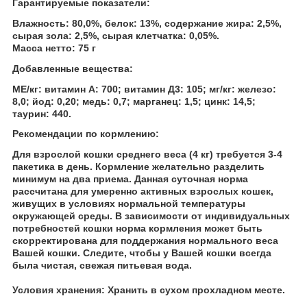
Гарантируемые показатели:
Влажность: 80,0%, белок: 13%, содержание жира: 2,5%,
сырая зола: 2,5%, сырая клетчатка: 0,05%.
Масса нетто: 75 г
Добавленные вещества:
МЕ/кг: витамин А: 700; витамин Д3: 105; мг/кг: железо:
8,0; йод: 0,20; медь: 0,7; марганец: 1,5; цинк: 14,5;
таурин: 440.
Рекомендации по кормлению:
Для взрослой кошки среднего веса (4 кг) требуется 3-4
пакетика в день. Кормление желательно разделить
минимум на два приема. Данная суточная норма
рассчитана для умеренно активных взрослых кошек,
живущих в условиях нормальной температуры
окружающей среды. В зависимости от индивидуальных
потребностей кошки норма кормления может быть
скорректирована для поддержания нормального веса
Вашей кошки. Следите, чтобы у Вашей кошки всегда
была чистая, свежая питьевая вода.
Условия хранения: Хранить в сухом прохладном месте.