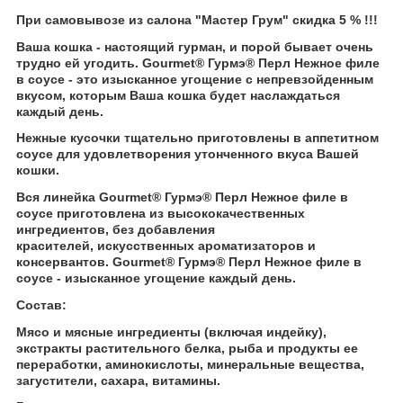
При самовывозе из салона "Мастер Грум" скидка 5 % !!!
Ваша кошка - настоящий гурман, и порой бывает очень
трудно ей угодить. Gourmet
®
Гурмэ
®
Перл Нежное филе
в соусе - это изысканное угощение с непревзойденным
вкусом, которым Ваша кошка будет наслаждаться
каждый день.
Нежные кусочки тщательно приготовлены в аппетитном
соусе для удовлетворения утонченного вкуса Вашей
кошки.
Вся линейка Gourmet
®
Гурмэ
®
Перл Нежное филе в
соусе приготовлена из высококачественных
ингредиентов, без добавления
красителей, искусственных ароматизаторов и
консервантов. Gourmet
®
Гурмэ
®
Перл Нежное филе в
соусе - изысканное угощение каждый день.
Состав:
Мясо и мясные ингредиенты (включая индейку),
экстракты растительного белка, рыба и продукты ее
переработки, аминокислоты, минеральные вещества,
загустители, сахара, витамины.