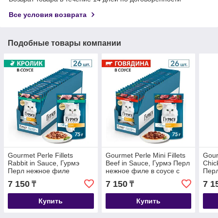
Все условия возврата
Подобные товары компании
Gourmet Perle Fillets
Gourmet Perle Mini Fillets
Gour
Rabbit in Sauce, Гурмэ
Beef in Sauce, Гурмэ Перл
Chic
Перл нежное филе
нежное филе в соусе с
Перл
кролика в соусе, уп.26*
говядиной, уп.26*75гр.
соус
7 150
7 150
7 1
₸
₸
85гр.
уп.2
Купить
Купить