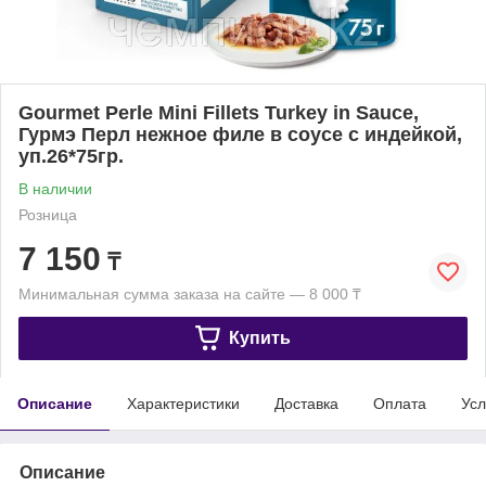
Gourmet Perle Mini Fillets Turkey in Sauce,
Гурмэ Перл нежное филе в соусе с индейкой,
уп.26*75гр.
В наличии
Розница
7 150
₸
Минимальная сумма заказа на сайте — 8 000 ₸
Купить
Описание
Характеристики
Доставка
Оплата
Усл
Описание