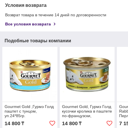
Условия возврата
Возврат товара в течение 14 дней по договоренности
Все условия возврата
Подобные товары компании
Gourmet Gold ,Гурмэ Голд
Gourmet Gold, Гурмэ Голд
Gour
паштет с тунцом,
кусочки кролика в паштете
Rabb
уп.24*85гр.
по-французски,
Пер
уп.24*85гр.
крол
14 800
14 800
7 1
₸
₸
85гр