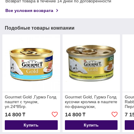
Возврат товара в течение 14 дней по договоренности
Все условия возврата
Подобные товары компании
Gourmet Gold ,Гурмэ Голд
Gourmet Gold, Гурмэ Голд
Gour
паштет с тунцом,
кусочки кролика в паштете
Rabb
уп.24*85гр.
по-французски,
Пер
уп.24*85гр.
крол
14 800
14 800
7 1
₸
₸
85гр
Купить
Купить