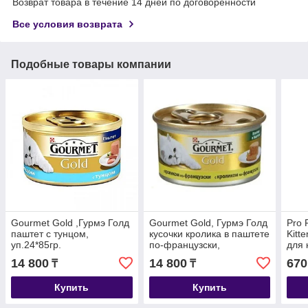
Возврат товара в течение 14 дней по договоренности
Все условия возврата
Подобные товары компании
Gourmet Gold ,Гурмэ Голд
Gourmet Gold, Гурмэ Голд
Pro 
паштет с тунцом,
кусочки кролика в паштете
Kitt
уп.24*85гр.
по-французски,
для 
уп.24*85гр.
14 800
14 800
670
₸
₸
Купить
Купить