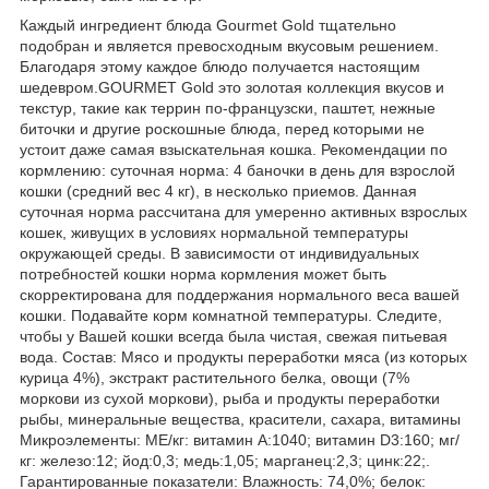
Каждый ингредиент блюда Gourmet Gold тщательно
подобран и является превосходным вкусовым решением.
Благодаря этому каждое блюдо получается настоящим
шедевром.GOURMET Gold это золотая коллекция вкусов и
текстур, такие как террин по-французски, паштет, нежные
биточки и другие роскошные блюда, перед которыми не
устоит даже самая взыскательная кошка. Рекомендации по
кормлению: cуточная норма: 4 баночки в день для взрослой
кошки (средний вес 4 кг), в несколько приемов. Данная
суточная норма рассчитана для умеренно активных взрослых
кошек, живущих в условиях нормальной температуры
окружающей среды. В зависимости от индивидуальных
потребностей кошки норма кормления может быть
скорректирована для поддержания нормального веса вашей
кошки. Подавайте корм комнатной температуры. Следите,
чтобы у Вашей кошки всегда была чистая, свежая питьевая
вода. Состав: Мясо и продукты переработки мяса (из которых
курица 4%), экстракт растительного белка, овощи (7%
моркови из сухой моркови), рыба и продукты переработки
рыбы, минеральные вещества, красители, сахара, витамины
Микроэлементы: МЕ/кг: витамин A:1040; витамин D3:160; мг/
кг: железо:12; йод:0,3; медь:1,05; марганец:2,3; цинк:22;.
Гарантированные показатели: Влажность: 74,0%; белок: