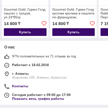
Gourmet Gold ,Гурмэ Голд
Gourmet Gold, Гурмэ Голд
Gour
паштет с тунцом,
кусочки кролика в паштете
Rabb
уп.24*85гр.
по-французски,
Пер
уп.24*85гр.
крол
14 800
14 800
7 1
₸
₸
85гр
Купить
Купить
О нас
97% положительных из 71 отзыва за год
Работает с 18.02.2016
г. Алматы
Жарокова 195, Алматы, Казахстан
Контакты
Сегодня работает с 09:00 до 17:00
Показать весь график работы