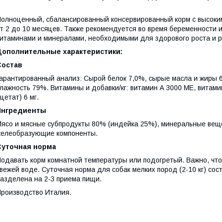
олноценный, сбалансированный консервированный корм с высоки
т 2 до 10 месяцев. Также рекомендуется во время беременности 
итаминами и минералами, необходимыми для здорового роста и р
Дополнительные характеристики:
Состав
арантированный анализ: Сырой белок 7,0%, сырые масла и жиры 6
лажность 79%. Витамины и добавки/кг: витамин А 3000 МЕ, витам
цетат) 6 мг.
Ингредиенты
ясо и мясные субпродукты 80% (индейка 25%), минеральные вещес
елеобразующие компоненты.
Суточная норма
одавать корм комнатной температуры или подогретый. Важно, что
вежей воде. Суточная норма для собак мелких пород (2-10 кг) со
азделена на 2-3 приема пищи.
роизводство Италия.