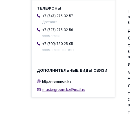
П
+7 (747) 275-32-57
о
в
Доставка
+7 (727) 275-32-56
зоомагазин
+7 (700) 730-25-05
Г
зоомагазин ватсап
в
а
М
ж
http://чемпион.kz
mastergroom.kz@mail.ru
П
с
р
П