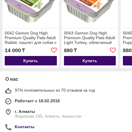
0042 Gemon Dog High
0043 Gemon Dog High
0040
Premium Quality Pate Adult
Premium Quality Pate Adult
Prem
Rabbit, паштет для собак с
Light Turkey, облегченый
Pupp
кроликом, уп.16*150гр.
корм для собак с
пашт
14 000
880
880
₸
₸
индейкой, лам. 150гр.
инде
150г
Купить
Купить
О нас
97% положительных из 70 отзывов за год
Работает с 18.02.2016
г. Алматы
Жарокова 195, Алматы, Казахстан
Контакты