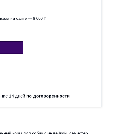
каза на сайте — 8 000 ₸
чение 14 дней
по договоренности
гченный корм для собак с индейкой, ламистер