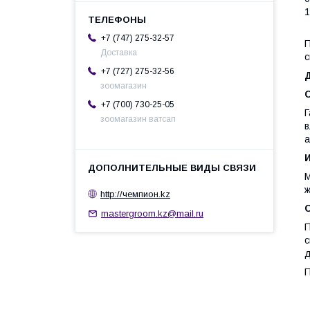
1
+7 (747) 275-32-57
П
Доставка
с
+7 (727) 275-32-56
зоомагазин
+7 (700) 730-25-05
Г
зоомагазин ватсап
в
а
М
ж
http://чемпион.kz
mastergroom.kz@mail.ru
П
с
д
П