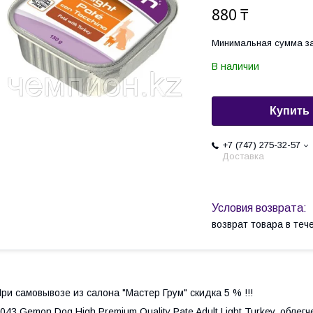
880 ₸
Минимальная сумма за
В наличии
Купить
+7 (747) 275-32-57
Доставка
возврат товара в те
ри самовывозе из салона "Мастер Грум" скидка 5 % !!!
043 Gemon Dog High Premium Quality Pate Adult Light Turkey, обле