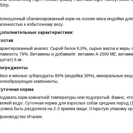
50гр.
олноценный сбалансированный корм на основе мяса индейки для в
клонностью к избыточному весу.
Дополнительные характеристики:
Состав
арантированный анализ: Сырой белок 6,0%, сырые масла и жиры 4
лажность 79%. Витамины и добавки/кг: витамин А 2000 МЕ, витам
цетат) 6 мг.
Ингредиенты
ясо и мясные субпродукты 80% (индейка 30%), минеральные вещес
елеобразующие компоненты.
Суточная норма
одавать корм комнатной температуры или подогретый. Важно, что
вежей воде. Суточная норма для взрослых собак средних пород (1
олжна быть разделена на 2-3 приема пищи. Открытую упаковку хр
роизводство Италия.