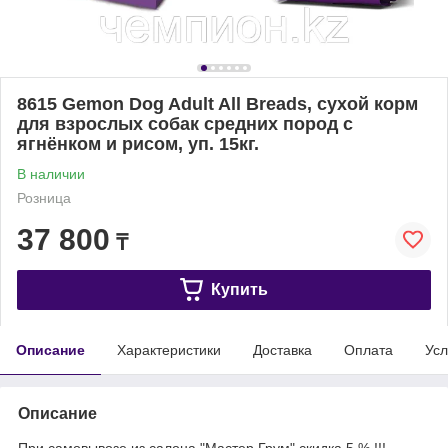
8615 Gemon Dog Adult All Breads, сухой корм
для взрослых собак средних пород с
ягнёнком и рисом, уп. 15кг.
В наличии
Розница
37 800
₸
Купить
Описание
Характеристики
Доставка
Оплата
Усл
Описание
При самовывозе из салона "Мастер Грум" скидка 5 % !!!