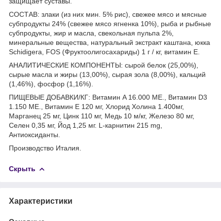
защищает суставы.
СОСТАВ: злаки (из них мин. 5% рис), свежее мясо и мясные
субпродукты 24% (свежее мясо ягненка 10%), рыба и рыбные
субпродукты, жир и масла, свекольная пульпа 2%,
минеральные вещества, натуральный экстракт каштана, юкка
Schidigera, FOS (Фруктоолигосахариды) 1 г / кг, витамин Е.
АНАЛИТИЧЕСКИЕ КОМПОНЕНТЫ: сырой белок (25,00%),
сырые масла и жиры (13,00%), сырая зола (8,00%), кальций
(1,46%), фосфор (1,16%).
ПИЩЕВЫЕ ДОБАВКИ/КГ: Витамин A 16.000 МЕ., Витамин D3
1.150 МЕ., Витамин E 120 мг, Хлорид Холина 1.400мг,
Марганец 25 мг, Цинк 110 мг, Медь 10 м/кг, Железо 80 мг,
Селен 0,35 мг, Йод 1,25 мг. L-карнитин 215 mg,
Антиоксиданты.
Производство Италия.
Скрыть
Характеристики