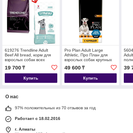
619276 Trendline Adult
Pro Plan Adult Large
5604
Beef All bread, корм для
Athletic, Про План для
Adul
взрослых собак всех
взрослых собак крупных
полн
пород с говядиной,
пород с курицей и рисом,
греч
19 700
49 600
39 
₸
₸
уп.15кг.
уп. 14кг.
соба
Купить
Купить
О нас
97% положительных из 70 отзывов за год
Работает с 18.02.2016
г. Алматы