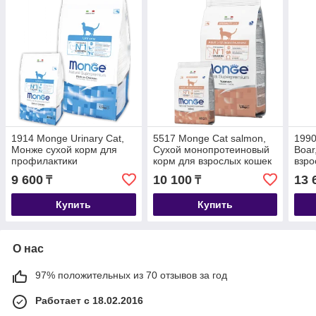
1914 Monge Urinary Cat,
5517 Monge Сat salmon,
1990
Монже сухой корм для
Сухой монопротеиновый
Boar
профилактики
корм для взрослых кошек
взро
мочекаменной болезни
с лососем, уп1,5 кг.
поро
9 600
10 100
13 
₸
₸
кошек, уп. 1,5кг.
низк
Купить
Купить
О нас
97% положительных из 70 отзывов за год
Работает с 18.02.2016