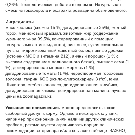
0,26%. Технологические добавки в одном кг: Натуральная
смесь из токоферола и экстракта розмарина обыкновенного.
Ингредиенты
мясо кролика (свежее 15 %, дегидрированные 35%), желтый
горох, маниоковый крахмал, животный жир (содержание
куринного жира 99,5%, консервированный с помощью
натуральных антиоксидантов), рис, овес, сухая свекольная
пульпа, гидролизованный животный белок, пивные дрожжи
(источник МОС и витамина B12), яичный порошок (1 % с
высоким содержанием полноценного белка), льняное семя (1
%), дегидрированная морковь морковь (1 %),
дегидрированные томаты (1 %), нерастворимая гороховые
волокна, таурин, КОС (ксило-олигосахариды 3 г/кг), юкка
Шидигера, стебель ананаса, дегидрированная голубика,
дегидрированная клюква, дегидрированная малина. лучшие
цены на zoomagazin.kz
Указания по применению:
можно предоставить кошке
свободный доступ к корму. Однако в некоторых случаях,
например при ожирении и/или наличии других клинических
проблем, рекомендуется ограничивать порции по
рекомендации ветеринара и/или согласно таблице. ВАЖНО,