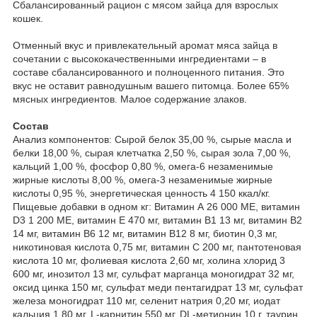
Сбалансированный рацион с мясом зайца для взрослых
кошек.
Отменный вкус и привлекательный аромат мяса зайца в
сочетании с высококачественными ингредиентами – в
составе сбалансированного и полноценного питания. Это
вкус не оставит равнодушным вашего питомца. Более 65%
мясных ингредиентов. Малое содержание злаков.
Состав
Анализ компонентов: Сырой белок 35,00 %, сырые масла и
белки 18,00 %, сырая клетчатка 2,50 %, сырая зола 7,00 %,
кальций 1,00 %, фосфор 0,80 %, омега-6 незаменимые
жирные кислоты 8,00 %, омега-3 незаменимые жирные
кислоты 0,95 %, энергетическая ценность 4 150 ккал/кг.
Пищевые добавки в одном кг: Витамин А 26 000 МЕ, витамин
D3 1 200 МЕ, витамин Е 470 мг, витамин B1 13 мг, витамин B2
14 мг, витамин В6 12 мг, витамин B12 8 мг, биотин 0,3 мг,
никотиновая кислота 0,75 мг, витамин C 200 мг, пантотеновая
кислота 10 мг, фолиевая кислота 2,60 мг, холина хлорид 3
600 мг, инозитол 13 мг, сульфат марганца моногидрат 32 мг,
оксид цинка 150 мг, сульфат меди пентагидрат 13 мг, сульфат
железа моногидрат 110 мг, селенит натрия 0,20 мг, иодат
кальция 1,80 мг, L-карнитин 550 мг, DL-метионин 10 г, таурин