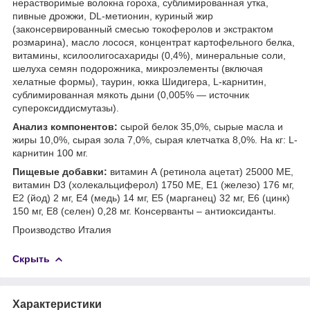
нерастворимые волокна гороха, сублимированная утка,
пивные дрожжи, DL-метионин, куриный жир
(законсервированный смесью токоферолов и экстрактом
розмарина), масло лосося, концентрат картофельного белка,
витамины, ксилоолигосахариды (0,4%), минеральные соли,
шелуха семян подорожника, микроэлементы (включая
хелатные формы), таурин, юкка Шидигера, L-карнитин,
сублимированная мякоть дыни (0,005% — источник
супероксиддисмутазы).
Анализ компонентов:
сырой белок 35,0%, сырые масла и
жиры 10,0%, сырая зола 7,0%, сырая клетчатка 8,0%. На кг: L-
карнитин 100 мг.
Пищевые добавки:
витамин А (ретинола ацетат) 25000 МЕ,
витамин D3 (холекальциферол) 1750 МЕ, Е1 (железо) 176 мг,
Е2 (йод) 2 мг, Е4 (медь) 14 мг, Е5 (марганец) 32 мг, Е6 (цинк)
150 мг, Е8 (селен) 0,28 мг. Консерванты – антиоксиданты.
Производство Италия
Скрыть
Характеристики