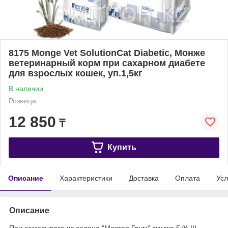
8175 Monge Vet SolutionCat Diabetic, Монже
ветеринарный корм при сахарном диабете
для взрослых кошек, уп.1,5кг
В наличии
Розница
12 850
₸
Купить
Описание
Характеристики
Доставка
Оплата
Усл
Описание
При самовывозе из салона "Мастер Грум" скидка 5 % !!!