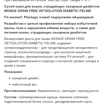
Сухой корм для кошек, страдающих сахарным диабетом
MONGE GRAIN FREE VETSOLUTION DIABETIC FELINE
Fit-aroma®: Plantago ovata// подорожник
яйцевидный
.
Разработан с целью профилактики набора избыточной
массы тела
и нарушения обмена веществ, а также для
питания кошек, страдающих сахарным диабетом.
Беззерновая диета для кошек MONGE GRAIN FREE
VETSOLUTION DIABETIC FELINE содержит
супероксиддисмутазу – для предотвращения оксидативного
стресса, ксилоолигосахариды – для контроля кишечной
микрофлоры, функциональную систему Fit-aroma® – для
создания специального подхода к контролю уровня сахара в
крови у кошек.
Показания:
сахарный диабет,
избыточный вес.
Противопоказания:
беременность, лактация, период роста.
Состав:
сублимированная курица, маниока (тапиока),
гидролизованный белок лосося, дегидрированный горох,