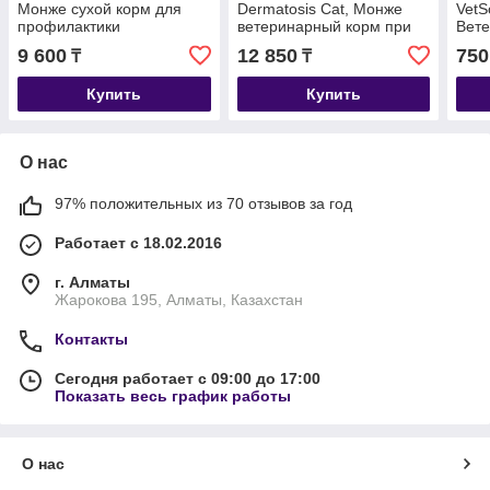
Монже сухой корм для
Dermatosis Cat, Монже
VetS
профилактики
ветеринарный корм при
Вете
мочекаменной болезни
проблемах кожи для
взро
9 600
12 850
750
₸
₸
кошек, уп. 1,5кг.
взрослых кошек, уп.1,5кг
стру
Купить
Купить
О нас
97% положительных из 70 отзывов за год
Работает с 18.02.2016
г. Алматы
Жарокова 195, Алматы, Казахстан
Контакты
Сегодня работает с 09:00 до 17:00
Показать весь график работы
О нас