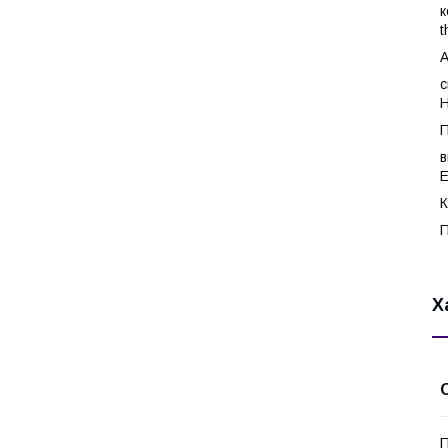
к
t
А
с
Н
П
в
Е
К
П
Х
П