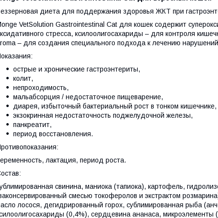
еззерновая диета для поддержания здоровья ЖКТ при гастроэнте
onge VetSolution Gastrointestinal Cat для кошек содержит супер
ксидативного стресса, ксилоолигосахариды – для контроля кишеч
roma – для создания специального подхода к лечению нарушени
оказания:
острые и хронические гастроэнтериты,
колит,
непроходимость,
мальабсорция / недостаточное пищеварение,
диарея, избыточный бактериальный рост в тонком кишечнике,
экзокринная недостаточность поджелудочной железы,
панкреатит,
период восстановления.
ротивопоказания:
еременность, лактация, период роста.
остав:
ублимированная свинина, маниока (тапиока), картофель, гидроли
законсервированный смесью токоферолов и экстрактом розмарина)
асло лосося, дегидрированный горох, сублимированная рыба (анч
силоолигосахариды (0,4%), сердцевина ананаса, микроэлементы (