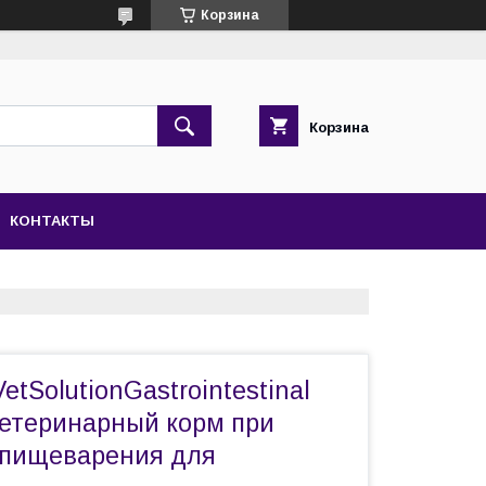
Корзина
Корзина
КОНТАКТЫ
etSolutionGastrointestinal
ветеринарный корм при
 пищеварения для