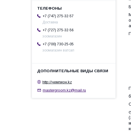
Б
M
+7 (747) 275-32-57
о
Доставка
a
+7 (727) 275-32-56
П
зоомагазин
+7 (700) 730-25-05
зоомагазин ватсап
http://чемпион.kz
П
mastergroom.kz@mail.ru
б
С
с
(
м
к