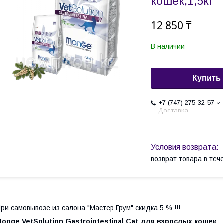
кошек,1,5кг
12 850 ₸
В наличии
Купить
+7 (747) 275-32-57
Доставка
возврат товара в те
ри самовывозе из салона "Мастер Грум" скидка 5 % !!!
onge VetSolution Gastrointestinal Cat для взрослых кошек