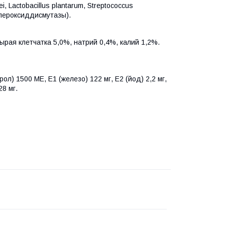
ei, Lactobacillus plantarum, Streptococcus
упероксиддисмутазы).
ырая клетчатка 5,0%, натрий 0,4%, калий 1,2%.
л) 1500 МЕ, Е1 (железо) 122 мг, Е2 (йод) 2,2 мг,
28 мг.