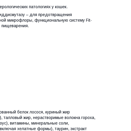
рологических патологиях у кошек.
оксиддисмутазу – для предотвращения
ной микрофлоры, функциональную систему Fit-
й пищеварения.
зованный белок лосося, куриный жир
, талловый жир, нерастворимые волокна гороха,
оус), витамины, минеральные соли,
включая хелатные формы), таурин, экстракт