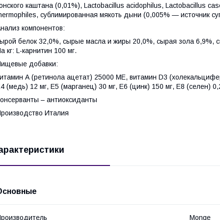
онского каштана (0,01%), Lactobacillus acidophilus, Lactobacillus cas
hermophiles, сублимированная мякоть дыни (0,005% — источник с
нализ компонентов:
ырой белок 32,0%, сырые масла и жиры 20,0%, сырая зола 6,9%, с
а кг: L-карнитин 100 мг.
ищевые добавки:
итамин А (ретинола ацетат) 25000 МЕ, витамин D3 (холекальциферо
4 (медь) 12 мг, Е5 (марганец) 30 мг, Е6 (цинк) 150 мг, Е8 (селен) 0,
онсерванты – антиоксиданты
роизводство Италия
арактеристики
Основные
роизводитель
Monge