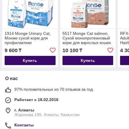
1914 Monge Urinary Cat,
5517 Monge Сat salmon,
RFX-
Монже сухой корм для
Сухой монопротеиновый
Adult
профилактики
корм для взрослых кошек
Hair
мочекаменной болезни
с лососем, уп1,5 кг.
выве
9 600
10 100
4 3
₸
₸
кошек, уп. 1,5кг.
взро
лосо
Купить
Купить
О нас
97% положительных из 70 отзывов за год
Работает с 18.02.2016
г. Алматы
Жарокова 195, Алматы, Казахстан
Контакты