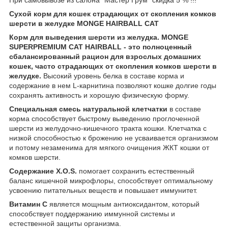
Сухой корм для кошек страдающих от скопления комков
шерсти в желудке MONGE HAIRBALL CAT
Корм для выведения шерсти из желудка. MONGE
SUPERPREMIUM CAT HAIRBALL - это полноценный
сбалансированный рацион для взрослых домашних
кошек, часто страдающих от скопления комков шерсти в
желудке.
Высокий уровень белка в составе корма и
содержание в нем L-карнитина позволяют кошке долгие годы
сохранять активность и хорошую физическую форму.
Специальная смесь натуральной клетчатки
в составе
корма способствует быстрому выведению проглоченной
шерсти из желудочно-кишечного тракта кошки. Клетчатка с
низкой способностью к брожению не усваивается организмом
и потому незаменима для мягкого очищения ЖКТ кошки от
комков шерсти.
Содержание X.O.S.
помогает сохранить естественный
баланс кишечной микрофлоры, способствует оптимальному
усвоению питательных веществ и повышает иммунитет.
Витамин С
является мощным антиоксидантом, который
способствует поддержанию иммунной системы и
естественной защиты организма.