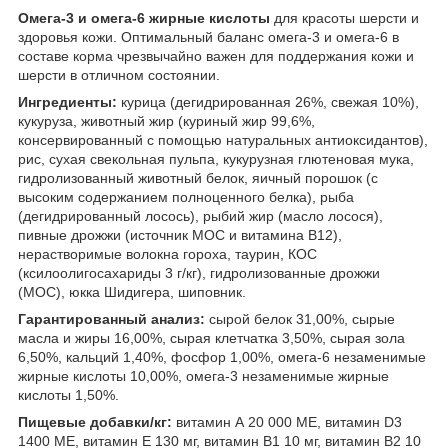
Омега-3 и омега-6 жирные кислоты
для красоты шерсти и
здоровья кожи. Оптимальный баланс омега-3 и омега-6 в
составе корма чрезвычайно важен для поддержания кожи и
шерсти в отличном состоянии.
Ингредиенты:
курица (дегидрированная 26%, свежая 10%),
кукуруза, животный жир (куриный жир 99,6%,
консервированный с помощью натуральных антиоксидантов),
рис, сухая свекольная пульпа, кукурузная глютеновая мука,
гидролизованный животный белок, яичный порошок (с
высоким содержанием полноценного белка), рыба
(дегидрированный лосось), рыбий жир (масло лосося),
пивные дрожжи (источник МОС и витамина В12),
нерастворимые волокна гороха, таурин, КОС
(ксилоолигосахариды 3 г/кг), гидролизованные дрожжи
(МОС), юкка Шидигера, шиповник.
Гарантированный анализ:
сырой белок 31,00%, сырые
масла и жиры 16,00%, сырая клетчатка 3,50%, сырая зола
6,50%, кальций 1,40%, фосфор 1,00%, омега-6 незаменимые
жирные кислоты 10,00%, омега-3 незаменимые жирные
кислоты 1,50%.
Пищевые добавки/кг:
витамин А 20 000 МЕ, витамин D3
1400 МЕ, витамин Е 130 мг, витамин B1 10 мг, витамин В2 10