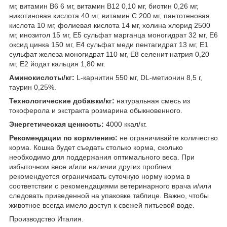
мг, витамин В6 6 мг, витамин В12 0,10 мг, биотин 0,26 мг,
никотиновая кислота 40 мг, витамин С 200 мг, пантотеновая
кислота 10 мг, фолиевая кислота 14 мг, холина хлорид 2500
мг, инозитол 15 мг, Е5 сульфат марганца моногидрат 32 мг, Е6
оксид цинка 150 мг, Е4 сульфат меди пентагидрат 13 мг, Е1
сульфат железа моногидрат 110 мг, Е8 селенит натрия 0,20
мг, Е2 йодат кальция 1,80 мг.
Аминокислоты/кг:
L-карнитин 550 мг, DL-метионин 8,5 г,
таурин 0,25%.
Технологические добавки/кг:
натуральная смесь из
токоферола и экстракта розмарина обыкновенного.
Энергетическая ценность:
4000 ккал/кг.
Рекомендации по кормлению:
не ограничивайте количество
корма. Кошка будет съедать столько корма, сколько
необходимо для поддержания оптимального веса. При
избыточном весе и/или наличии других проблем
рекомендуется ограничивать суточную норму корма в
соответствии с рекомендациями ветеринарного врача и/или
следовать приведенной на упаковке таблице. Важно, чтобы
животное всегда имело доступ к свежей питьевой воде.
Производство Италия.