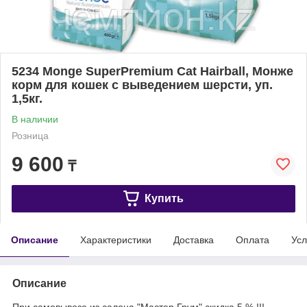
5234 Monge SuperPremium Cat Hairball, Монже
корм для кошек с выведением шерсти, уп.
1,5кг.
В наличии
Розница
9 600
₸
Купить
Описание
Характеристики
Доставка
Оплата
Усл
Описание
При самовывозе из салона "Мастер Грум" скидка 5 % !!!