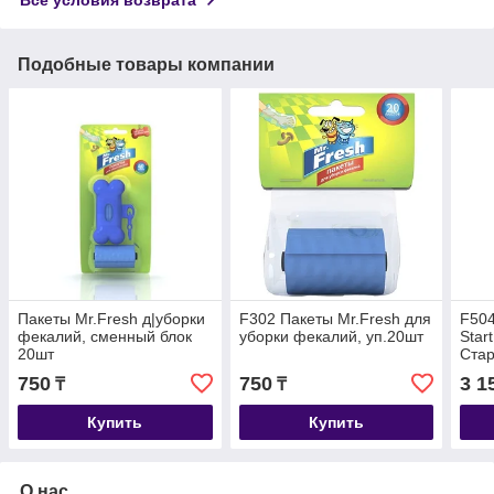
Подобные товары компании
Пакеты Mr.Fresh д|уборки
F302 Пакеты Mr.Fresh для
F504
фекалий, сменный блок
уборки фекалий, уп.20шт
Star
20шт
Стар
уп.1
750
750
3 1
₸
₸
Купить
Купить
О нас