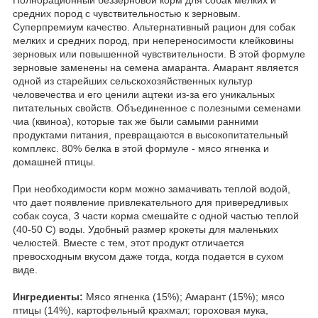
средних пород с чувствительностью к зерновым.
Суперпремиум качество. Альтернативный рацион для собак
мелких и средних пород, при непереносимости клейковины
зерновых или повышенной чувствительности. В этой формуле
зерновые заменены на семена амаранта. Амарант является
одной из старейших сельскохозяйственных культур
человечества и его ценили ацтеки из-за его уникальных
питательных свойств. Объединенное с полезными семенами
чиа (квиноа), которые так же были самыми ранними
продуктами питания, превращаются в высокопитательный
комплекс. 80% белка в этой формуле - мясо ягненка и
домашней птицы.
При необходимости корм можно замачивать теплой водой,
что дает появление привлекательного для привередливых
собак соуса, 3 части корма смешайте с одной частью теплой
(40-50 С) воды. Удобный размер крокеты для маленьких
челюстей. Вместе с тем, этот продукт отличается
превосходным вкусом даже тогда, когда подается в сухом
виде.
Ингредиенты:
Мясо ягненка (15%); Амарант (15%); мясо
птицы (14%), картофельный крахмал; гороховая мука,