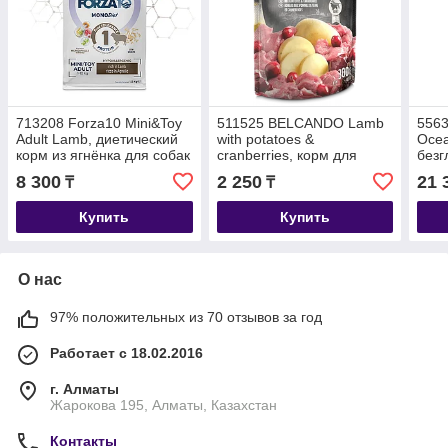
713208 Forza10 Mini&Toy
511525 BELCANDO Lamb
5563
Adult Lamb, диетический
with potatoes &
Ocea
корм из ягнёнка для собак
cranberries, корм для
безг
мелких пород, уп. 1,5кг.
собак с ягненком,
взро
8 300
2 250
21 
₸
₸
картофелем и клюквой,
море
пауч 300г
Купить
Купить
О нас
97% положительных из 70 отзывов за год
Работает с 18.02.2016
г. Алматы
Жарокова 195, Алматы, Казахстан
Контакты