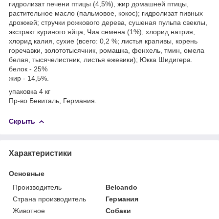
гидролизат печени птицы (4,5%), жир домашней птицы,
растительное масло (пальмовое, кокос); гидролизат пивных
дрожжей; стручки рожкового дерева, сушеная пульпа свеклы,
экстракт куриного яйца, Чиа семена (1%), хлорид натрия,
хлорид калия, сухие (всего: 0,2 %; листья крапивы, корень
горечавки, золототысячник, ромашка, фенхель, тмин, омела
белая, тысячелистник, листья ежевики); Юкка Шидигера.
белок - 25%
жир - 14,5%.
упаковка 4 кг
Пр-во Бевиталь, Германия.
Скрыть
Характеристики
Основные
Производитель
Belcando
Страна производитель
Германия
Животное
Собаки