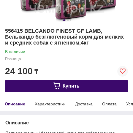
556415 BELCANDO FINEST GF LAMB,
Белькандо безглютеновый корм для мелких
и средних собак с ягненком,4кг
В наличии
Розница
24 100
₸
Купить
Описание
Характеристики
Доставка
Оплата
Усл
Описание
Полнорационный беззерновой корм для собак мелких и