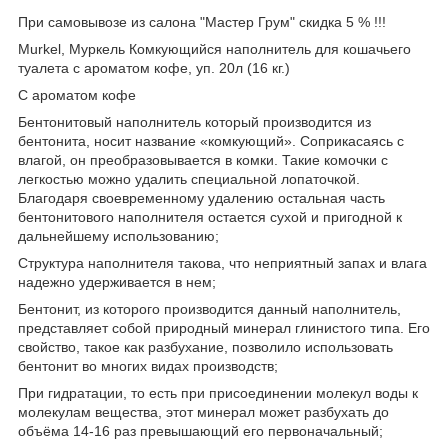
При самовывозе из салона "Мастер Грум" скидка 5 % !!!
Murkel, Муркель Комкующийся наполнитель для кошачьего
туалета с ароматом кофе, уп. 20л (16 кг.)
С ароматом кофе
Бентонитовый наполнитель который производится из
бентонита, носит название «комкующий». Соприкасаясь с
влагой, он преобразовывается в комки. Такие комочки с
легкостью можно удалить специальной лопаточкой.
Благодаря своевременному удалению остальная часть
бентонитового наполнителя остается сухой и пригодной к
дальнейшему использованию;
Структура наполнителя такова, что неприятный запах и влага
надежно удерживается в нем;
Бентонит, из которого производится данный наполнитель,
представляет собой природный минерал глинистого типа. Его
свойство, такое как разбухание, позволило использовать
бентонит во многих видах производств;
При гидратации, то есть при присоединении молекул воды к
молекулам вещества, этот минерал может разбухать до
объёма 14-16 раз превышающий его первоначальный;