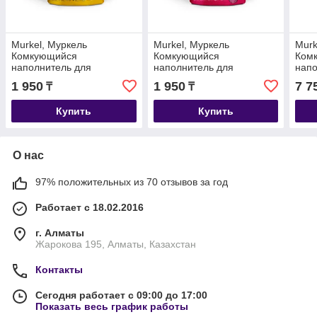
Murkel, Муркель
Murkel, Муркель
Murk
Комкующийся
Комкующийся
Ком
наполнитель для
наполнитель для
напо
кошачьего туалета с
кошачьего туалета с
коша
1 950
1 950
7 7
₸
₸
ароматом лимона, уп. 5л
ароматом розы, уп. 5л (4
аром
(4 кг.)
кг.)
(16 к
Купить
Купить
О нас
97% положительных из 70 отзывов за год
Работает с 18.02.2016
г. Алматы
Жарокова 195, Алматы, Казахстан
Контакты
Сегодня работает с 09:00 до 17:00
Показать весь график работы