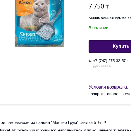
7 750 ₸
Минимальная сумма за
В наличии
Купить
+7 (747) 275-32-57
Доставка
возврат товара в те
ри самовывозе из салона "Мастер Грум" скидка 5 % !!!
urkel, Муркель Комкующийся наполнитель для кошачьего туалета с 