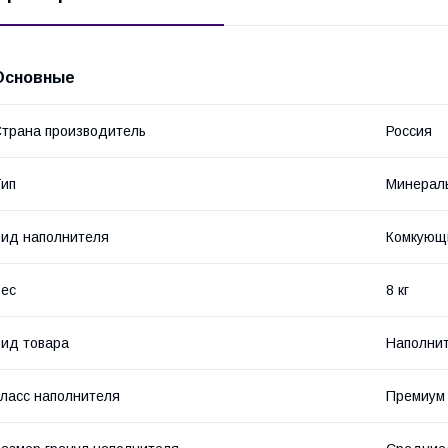
Основные
трана производитель
Россия
ип
Минерал
ид наполнителя
Комкующ
ес
8 кг
ид товара
Наполни
ласс наполнителя
Премиум