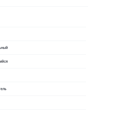
ьный
ийся
тель