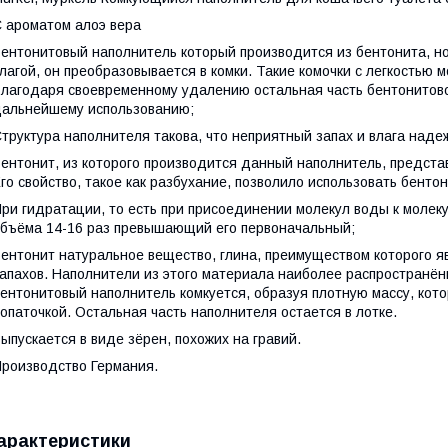
 ароматом алоэ вера
ентонитовый наполнитель который производится из бентонита, н
лагой, он преобразовывается в комки. Такие комочки с легкостью 
лагодаря своевременному удалению остальная часть бентонитовог
альнейшему использованию;
труктура наполнителя такова, что неприятный запах и влага наде
ентонит, из которого производится данный наполнитель, предста
го свойство, такое как разбухание, позволило использовать бенто
ри гидратации, то есть при присоединении молекул воды к молек
бъёма 14-16 раз превышающий его первоначальный;
ентонит натуральное вещество, глина, преимуществом которого я
апахов. Наполнители из этого материала наиболее распространён
ентонитовый наполнитель комкуется, образуя плотную массу, кото
опаточкой. Остальная часть наполнителя остается в лотке.
ыпускается в виде зёрен, похожих на гравий.
роизводство Германия.
арактеристики