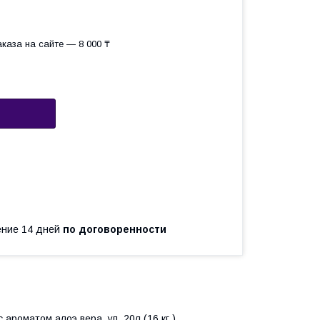
каза на сайте — 8 000 ₸
чение 14 дней
по договоренности
ароматом алоэ вера, уп. 20л (16 кг.)