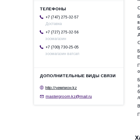
С
Б
+7 (747) 275-32-57
в
Доставка
Б
+7 (727) 275-32-56
д
зоомагазин
С
+7 (700) 730-25-05
Б
зоомагазин ватсап
Е
П
о
Б
з
http://чемпион.kz
б
mastergroom.kz@mail.ru
л
В
П
Х