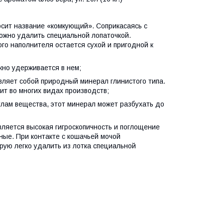
осит название «комкующий». Соприкасаясь с
можно удалить специальной лопаточкой.
о наполнителя остается сухой и пригодной к
жно удерживается в нем;
вляет собой природный минерал глинистого типа.
нит во многих видах производств;
улам вещества, этот минерал может разбухать до
вляется высокая гигроскопичность и поглощение
ные. При контакте с кошачьей мочой
рую легко удалить из лотка специальной