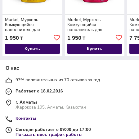
Murkel, Муркель
Murkel, Муркель
Murk
Комкующийся
Комкующийся
Ком
наполнитель для
наполнитель для
напо
кошачьего туалета с
кошачьего туалета с
коша
1 950
1 950
7 7
₸
₸
ароматом лимона, уп. 5л
ароматом розы, уп. 5л (4
аром
(4 кг.)
кг.)
(16 к
Купить
Купить
О нас
97% положительных из 70 отзывов за год
Работает с 18.02.2016
г. Алматы
Жарокова 195, Алматы, Казахстан
Контакты
Сегодня работает с 09:00 до 17:00
Показать весь график работы