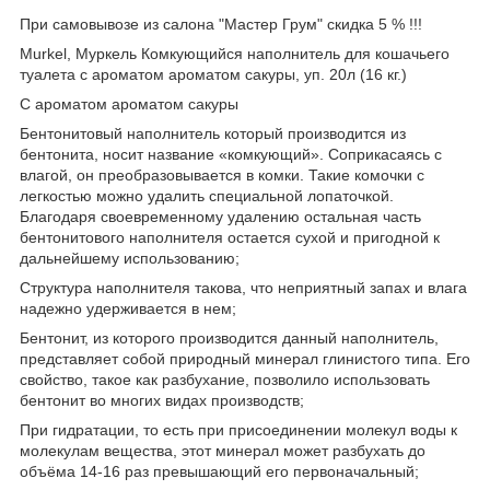
При самовывозе из салона "Мастер Грум" скидка 5 % !!!
Murkel, Муркель Комкующийся наполнитель для кошачьего
туалета с ароматом ароматом сакуры, уп. 20л (16 кг.)
С ароматом ароматом сакуры
Бентонитовый наполнитель который производится из
бентонита, носит название «комкующий». Соприкасаясь с
влагой, он преобразовывается в комки. Такие комочки с
легкостью можно удалить специальной лопаточкой.
Благодаря своевременному удалению остальная часть
бентонитового наполнителя остается сухой и пригодной к
дальнейшему использованию;
Структура наполнителя такова, что неприятный запах и влага
надежно удерживается в нем;
Бентонит, из которого производится данный наполнитель,
представляет собой природный минерал глинистого типа. Его
свойство, такое как разбухание, позволило использовать
бентонит во многих видах производств;
При гидратации, то есть при присоединении молекул воды к
молекулам вещества, этот минерал может разбухать до
объёма 14-16 раз превышающий его первоначальный;