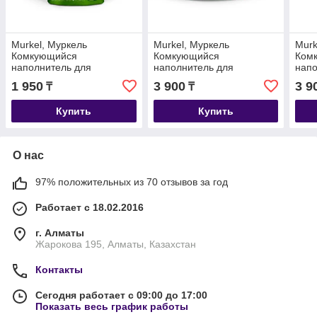
Murkel, Муркель
Murkel, Муркель
Murk
Комкующийся
Комкующийся
Ком
наполнитель для
наполнитель для
напо
кошачьего туалета с
кошачьего туалета с
коша
1 950
3 900
3 9
₸
₸
ароматом яблока, уп. 5л
ароматом розы, уп. 10л (8
аром
(4 кг.)
кг.)
10л (
Купить
Купить
О нас
97% положительных из 70 отзывов за год
Работает с 18.02.2016
г. Алматы
Жарокова 195, Алматы, Казахстан
Контакты
Сегодня работает с 09:00 до 17:00
Показать весь график работы