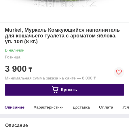
Murkel, Муркель Комкующийся наполнитель
для кошачьего туалета с ароматом яблока,
уп. 10л (8 кг.)
В наличии
Розница
3 900
₸
Минимальная сумма заказа на сайте — 8 000 ₸
Купить
Описание
Характеристики
Доставка
Оплата
Усл
Описание