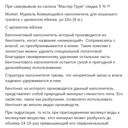
При самовывозе из салона "Мастер Грум" скидка 5 % !!!
Murkel, Муркель Комкующийся наполнитель для кошачьего
туалета с ароматом яблока, уп.10л (8 кг.)
С ароматом яблока
Бентонитовый наполнитель который производится из
бентонита, носит название «комкующий». Соприкасаясь с
влагой, он преобразовывается в комки. Такие комочки с
легкостью можно удалить специальной лопаточкой.
Благодаря своевременному удалению остальная часть
бентонитового наполнителя остается сухой и пригодной к
дальнейшему использованию;
Структура наполнителя такова, что неприятный запах и влага
надежно удерживается в нем;
Бентонит, из которого производится данный наполнитель,
представляет собой природный минерал глинистого типа. Его
свойство, такое как разбухание, позволило использовать
бентонит во многих видах производств;
При гидратации, то есть при присоединении молекул воды к
молекулам вещества, этот минерал может разбухать до
объёма 14-16 раз превышающий его первоначальный;