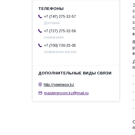
Э
с
с
+7 (747) 275-32-57
с
Доставка
с
+7 (727) 275-32-56
в
зоомагазин
В
+7 (700) 730-25-05
р
зоомагазин ватсап
в
Д
п
-
-
http://чемпион.kz
-
mastergroom.kz@mail.ru
-
-
С
п