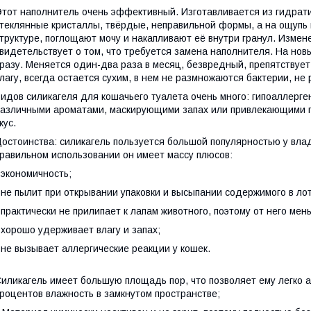
тот наполнитель очень эффективный. Изготавливается из гидрат
теклянные кристаллы, твёрдые, неправильной формы, а на ощупь
труктуре, поглощают мочу и накапливают её внутри гранул. Измен
видетельствует о том, что требуется замена наполнителя. На нов
разу. Меняется один-два раза в месяц, безвредный, препятствуе
лагу, всегда остается сухим, в нем не размножаются бактерии, не 
идов силикагеля для кошачьего туалета очень много: гипоаллерге
азличными ароматами, маскирующими запах или привлекающими п
кус.
остоинства: силикагель пользуется большой популярностью у вла
равильном использовании он имеет массу плюсов:
 экономичность;
 не пылит при открывании упаковки и высыпании содержимого в лот
 практически не прилипает к лапам животного, поэтому от него мен
 хорошо удерживает влагу и запах;
 не вызывает аллергические реакции у кошек.
иликагель имеет большую площадь пор, что позволяет ему легко а
роцентов влажность в замкнутом пространстве;