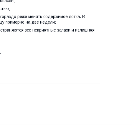
зопасен;
стью;
 гораздо реже менять содержимое лотка. В
мцу примерно на две недели;
 устраняются все неприятные запахи и излишняя
;