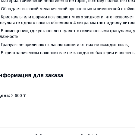
 Материал химически неактивен и не горит, поэтому полностью бе
 Обладает высокой механической прочностью и химической стойко
 Кристаллы или шарики поглощают много жидкости, что позволяет
езультате одного пакета объемом в 4 литра хватает одному пито
 В помещении, где установлен туалет с силиконовыми гранулами,
лажность;
 Гранулы не прилипают к лапам кошки и от них не исходит пыль;
 В кристаллическом наполнителе не заводятся бактерии и плесень
нформация для заказа
Цена:
2 600 ₸