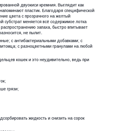
ированной двуокиси кремния. Выглядит как
 напоминают пластик. Благодаря специфической
ение цвета с прозрачного на желтый
ый субстрат меняется всё содержимое лотка
т распространению запаха, быстро впитывает
разносится, не пылит.
нные; с антибактериальными добавками; с
итомца; с разноцветными гранулами на любой
дельцев кошек и это неудивительно, ведь при
ок;
ьше грязи;
дсорбировать жидкость и снизить на сорок