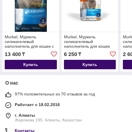
Murkel, Муркель
Murkel, Муркель
Murk
силикагелевый
силикагелевый
сили
наполнитель для кошек с
наполнитель для кошек
напо
ароматом скошенной
без ароматизатора, уп.
аро
13 400
6 250
2 6
₸
₸
травы, уп. 22л (10кг)
10л (4,5кг)
трав
Купить
Купить
О нас
97% положительных из 70 отзывов за год
Работает с 18.02.2016
г. Алматы
Жарокова 195, Алматы, Казахстан
Контакты