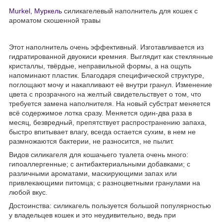
Murkel, Муркель
силикагелевый наполнитель для кошек с
ароматом скошенной травы
Этот наполнитель очень эффективный. Изготавливается из
гидратированной двуокиси кремния. Выглядит как стеклянные
кристаллы, твёрдые, неправильной формы, а на ощупь
напоминают пластик. Благодаря специфической структуре,
поглощают мочу и накапливают её внутри гранул. Изменение
цвета с прозрачного на желтый свидетельствует о том, что
требуется замена наполнителя. На новый субстрат меняется
всё содержимое лотка сразу. Меняется один-два раза в
месяц, безвредный, препятствует распространению запаха,
быстро впитывает влагу, всегда остается сухим, в нем не
размножаются бактерии, не разносится, не пылит.
Видов силикагеля для кошачьего туалета очень много:
гипоаллергенные; с антибактериальными добавками; с
различными ароматами, маскирующими запах или
привлекающими питомца; с разноцветными гранулами на
любой вкус.
Достоинства: силикагель пользуется большой популярностью
у владельцев кошек и это неудивительно, ведь при