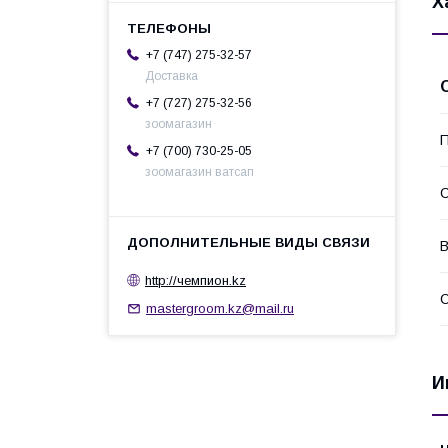
Х
+7 (747) 275-32-57
Доставка
+7 (727) 275-32-56
зоомагазин
П
+7 (700) 730-25-05
зоомагазин ватсап
С
В
http://чемпион.kz
С
mastergroom.kz@mail.ru
И