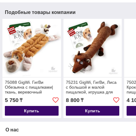
Подобные товары компании
75088 GigWi. ГигВи
75231 GigWi, ГигВи, Лиса
7502
Обезьяна с пищалками|
с большой и малой
Крок
ткань, веревочный
пищалкой, игрушка для
пища
материал, игрушка для
собак, 62см.
игру
5 750
8 800
4 1
₸
₸
собак, 34см.
Купить
Купить
О нас