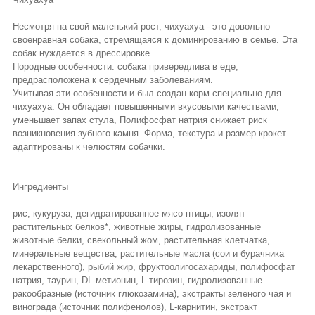
Несмотря на свой маленький рост, чихуахуа - это довольно
своенравная собака, стремящаяся к доминированию в семье. Эта
собак нуждается в дрессировке.
Породные особенности: собака привередлива в еде,
предрасположена к сердечным заболеваниям.
Учитывая эти особенности и был создан корм специально для
чихуахуа. Он обладает повышенными вкусовыми качествами,
уменьшает запах стула, Полифосфат натрия снижает риск
возникновения зубного камня. Форма, текстура и размер крокет
адаптированы к челюстям собачки.
Ингредиенты
рис, кукуруза, дегидратированное мясо птицы, изолят
растительных белков*, животные жиры, гидролизованные
животные белки, свекольный жом, растительная клетчатка,
минеральные вещества, растительные масла (сои и бурачника
лекарственного), рыбий жир, фруктоолигосахариды, полифосфат
натрия, таурин, DL-метионин, L-тирозин, гидролизованные
ракообразные (источник глюкозамина), экстракты зеленого чая и
винограда (источник полифенолов), L-карнитин, экстракт