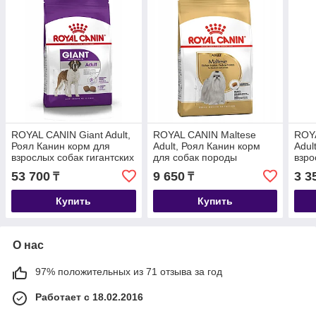
ROYAL CANIN Giant Adult,
ROYAL CANIN Maltese
ROYA
Роял Канин корм для
Adult, Роял Канин корм
Adul
взрослых собак гигантских
для собак породы
взро
пород, уп. 15 кг
Мальтезе, уп.1,5 кг
мини
53 700
9 650
3 3
₸
₸
0,5 к
Купить
Купить
О нас
97% положительных из 71 отзыва за год
Работает с 18.02.2016