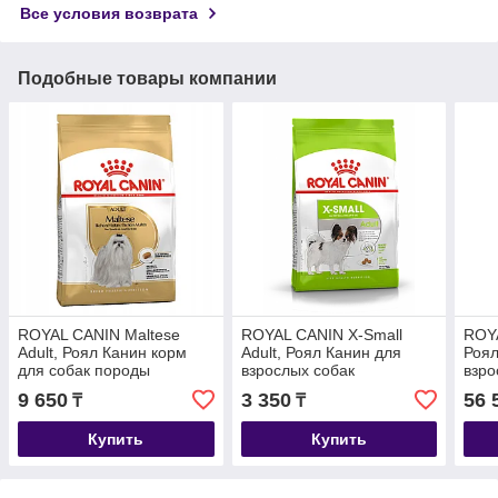
Все условия возврата
Подобные товары компании
ROYAL CANIN Maltese
ROYAL CANIN X-Small
ROYA
Adult, Роял Канин корм
Adult, Роял Канин для
Роял
для собак породы
взрослых собак
взро
Мальтезе, уп.1,5 кг
миниатюрных пород, уп.
поро
9 650
3 350
56 
₸
₸
0,5 кг
Купить
Купить