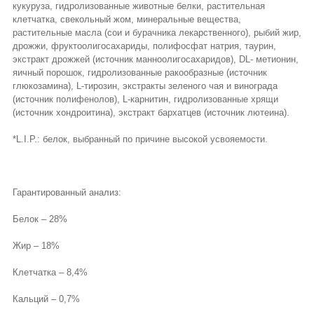
кукуруза, гидролизованные животные белки, растительная
клетчатка, свекольный жом, минеральные вещества,
растительные масла (сои и бурачника лекарственного), рыбий жир,
дрожжи, фруктоолигосахариды, полифосфат натрия, таурин,
экстракт дрожжей (источник манноолигосахаридов), DL- метионин,
яичный порошок, гидролизованные ракообразные (источник
глюкозамина), L-тирозин, экстракты зеленого чая и винограда
(источник полифенолов), L-карнитин, гидролизованные хрящи
(источник хондроитина), экстракт бархатцев (источник лютеина).
*L.I.P.: белок, выбранный по причине высокой усвояемости.
Гарантированный анализ:
Белок – 28%
Жир – 18%
Клетчатка – 8,4%
Кальций – 0,7%