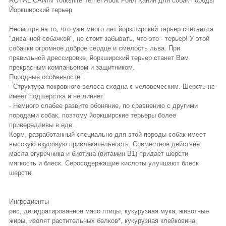
ROYAL CANIN Yorkshire Terrier Adult Роял Канин для собак породы
Йоркширский терьер
Несмотря на то, что уже много лет йоркширский терьер считается
"диванной собачкой", не стоит забывать, что это - терьер! У этой
собачки огромное доброе сердце и смелость льва. При
правильной дрессировке, йоркширский терьер станет Вам
прекрасным компаньоном и защитником.
Породные особенности:
- Структура покровного волоса сходна с человеческим. Шерсть не
имеет подшерстка и не линяет.
- Немного слабее развито обоняние, по сравнению с другими
породами собак, поэтому йоркширские терьеры более
привередливы в еде.
Корм, разработанный специально для этой породы собак имеет
высокую вкусовую привлекательность. Совместное действие
масла огуречника и биотина (витамин В1) придает шерсти
мягкость и блеск. Серосодержащие кислоты улучшают блеск
шерсти.
Ингредиенты
рис, дегидратированное мясо птицы, кукурузная мука, животные
жиры, изолят растительных белков*, кукурузная клейковина,