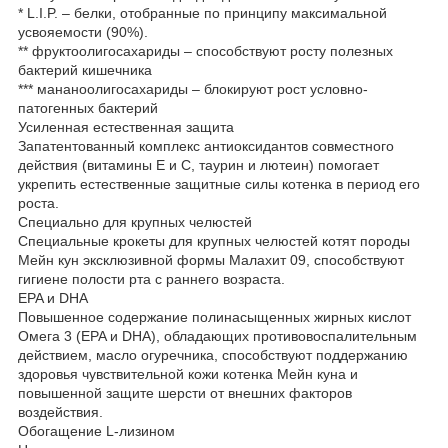
* L.I.P. – белки, отобранные по принципу максимальной
усвояемости (90%).
** фруктоолигосахариды – способствуют росту полезных
бактерий кишечника
*** мананоолигосахариды – блокируют рост условно-
патогенных бактерий
Усиленная естественная защита
Запатентованный комплекс антиоксидантов совместного
действия (витамины Е и С, таурин и лютеин) помогает
укрепить естественные защитные силы котенка в период его
роста.
Специально для крупных челюстей
Специальные крокеты для крупных челюстей котят породы
Мейн кун эксклюзивной формы Малахит 09, способствуют
гигиене полости рта с раннего возраста.
EPA и DHA
Повышенное содержание полинасыщенных жирных кислот
Омега 3 (EPA и DHA), обладающих противовоспалительным
действием, масло огуречника, способствуют поддержанию
здоровья чувствительной кожи котенка Мейн куна и
повышенной защите шерсти от внешних факторов
воздействия.
Обогащение L-лизином