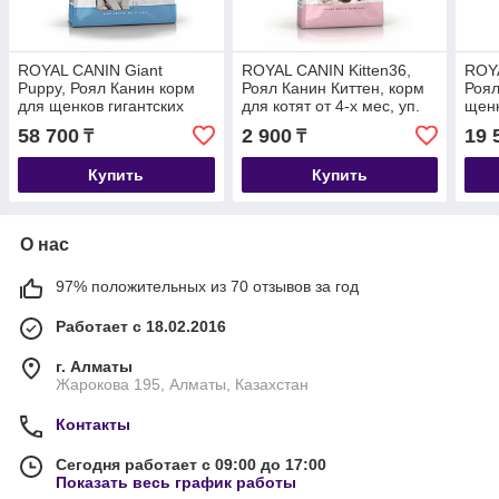
ROYAL CANIN Giant
ROYAL CANIN Kitten36,
ROYA
Puppy, Роял Канин корм
Роял Канин Киттен, корм
Роял
для щенков гигантских
для котят от 4-х мес, уп.
щенк
пород с 2 до 8 месяцев,
400гр
до 1
58 700
2 900
19 
₸
₸
уп. 15кг
Купить
Купить
О нас
97% положительных из 70 отзывов за год
Работает с 18.02.2016
г. Алматы
Жарокова 195, Алматы, Казахстан
Контакты
Сегодня работает с 09:00 до 17:00
Показать весь график работы