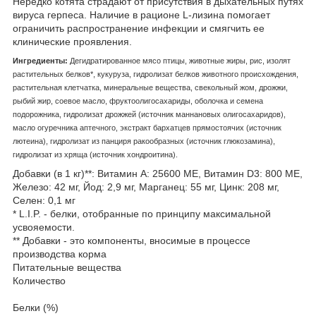
Нередко котята страдают от присутствия в дыхательных путях
вируса герпеса. Наличие в рационе L-лизина помогает
ограничить распространение инфекции и смягчить ее
клинические проявления.
Ингредиенты:
Дегидратированное мясо птицы, животные жиры, рис, изолят
растительных белков*, кукуруза, гидролизат белков животного происхождения,
растительная клетчатка, минеральные вещества, свекольный жом, дрожжи,
рыбий жир, соевое масло, фруктоолигосахариды, оболочка и семена
подорожника, гидролизат дрожжей (источник мaннановых олигосахаридов),
масло огуречника аптечного, экстракт бархатцев прямостоячих (источник
лютеина), гидролизат из панциря ракообразных (источник глюкозамина),
гидролизат из хряща (источник хондроитина).
Добавки (в 1 кг)**: Витамин A: 25600 ME, Витамин D3: 800 ME,
Железо: 42 мг, Йод: 2,9 мг, Марганец: 55 мг, Цинк: 208 мг,
Ceлeн: 0,1 мг
* L.I.P. - белки, отобранные по принципу максимальной
усвояемости.
** Добавки - это компоненты, вносимые в процессе
производства корма
Питательные вещества
Количество
Белки (%)