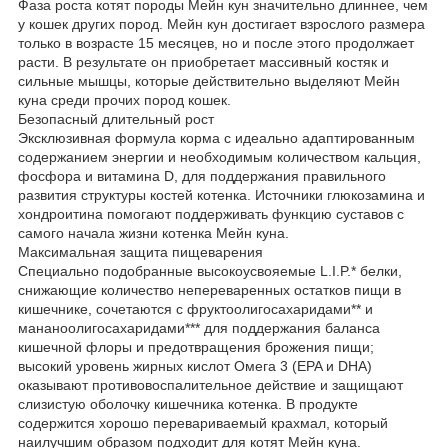
Фаза роста котят породы Мейн кун значительно длиннее, чем
у кошек других пород. Мейн кун достигает взрослого размера
только в возрасте 15 месяцев, но и после этого продолжает
расти. В результате он приобретает массивный костяк и
сильные мышцы, которые действительно выделяют Мейн
куна среди прочих пород кошек.
Безопасный длительный рост
Эксклюзивная формула корма с идеально адаптированным
содержанием энергии и необходимым количеством кальция,
фосфора и витамина D, для поддержания правильного
развития структуры костей котенка. Источники глюкозамина и
хондроитина помогают поддерживать функцию суставов с
самого начала жизни котенка Мейн куна.
Максимальная защита пищеварения
Специально подобранные высокоусвояемые L.I.P.* белки,
снижающие количество непереваренных остатков пищи в
кишечнике, сочетаются с фруктоолигосахаридами** и
мананоолигосахаридами*** для поддержания баланса
кишечной флоры и предотвращения брожения пищи;
высокий уровень жирных кислот Омега 3 (EPA и DHA)
оказывают противовоспалительное действие и защищают
слизистую оболочку кишечника котенка. В продукте
содержится хорошо перевариваемый крахмал, который
наилучшим образом подходит для котят Мейн куна.