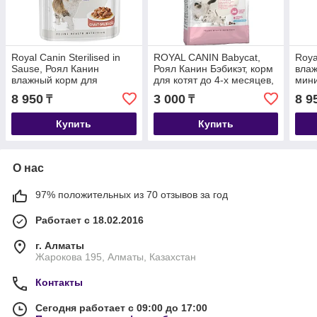
Royal Canin Sterilised in
ROYAL CANIN Babycat,
Roya
Sause, Роял Канин
Роял Канин Бэбикэт, корм
влаж
влажный корм для
для котят до 4-х месяцев,
мини
стерилизованных кошек в
уп. 400гр
соус
8 950
3 000
8 9
₸
₸
соусе, уп.12*85гр.
Купить
Купить
О нас
97% положительных из 70 отзывов за год
Работает с 18.02.2016
г. Алматы
Жарокова 195, Алматы, Казахстан
Контакты
Сегодня работает с 09:00 до 17:00