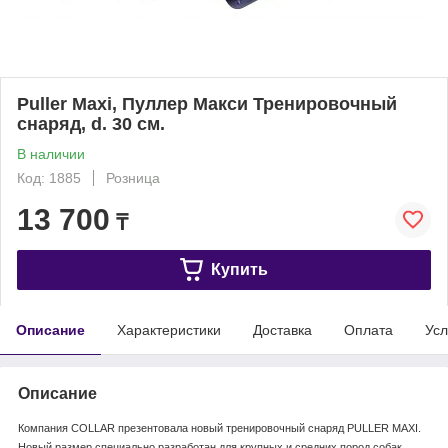
Puller Maxi, Пуллер Макси Тренировочный
снаряд, d. 30 см.
В наличии
Код: 1885
Розница
13 700
₸
Купить
Описание
Характеристики
Доставка
Оплата
Усл
Описание
Компания COLLAR презентовала новый тренировочный снаряд PULLER MAXI.
Новый размер специально разработан для крупных и средних пород собак.