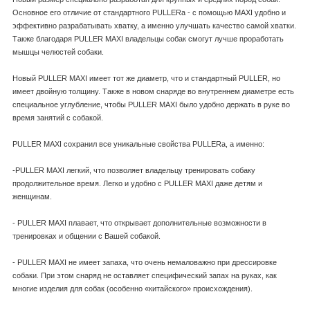
Основное его отличие от стандартного PULLERа - с помощью MAXI удобно и
эффективно разрабатывать хватку, а именно улучшать качество самой хватки.
Также благодаря PULLER MAXI владельцы собак смогут лучше проработать
мышцы челюстей собаки.
Новый PULLER MAXI имеет тот же диаметр, что и стандартный PULLER, но
имеет двойную толщину. Также в новом снаряде во внутреннем диаметре есть
специальное углубление, чтобы PULLER MAXI было удобно держать в руке во
время занятий с собакой.
PULLER MAXI сохранил все уникальные свойства PULLERа, а именно:
-PULLER MAXI легкий, что позволяет владельцу тренировать собаку
продолжительное время. Легко и удобно с PULLER MAXI даже детям и
женщинам.
- PULLER MAXI плавает, что открывает дополнительные возможности в
тренировках и общении с Вашей собакой.
- PULLER MAXI не имеет запаха, что очень немаловажно при дрессировке
собаки. При этом снаряд не оставляет специфический запах на руках, как
многие изделия для собак (особенно «китайского» происхождения).