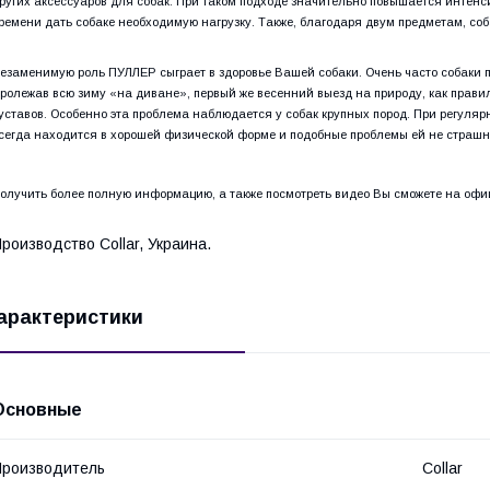
ругих аксессуаров для собак. При таком подходе значительно повышается интенс
ремени дать собаке необходимую нагрузку. Также, благодаря двум предметам, соб
езаменимую роль ПУЛЛЕР сыграет в здоровье Вашей собаки. Очень часто собаки п
ролежав всю зиму «на диване», первый же весенний выезд на природу, как прав
уставов. Особенно эта проблема наблюдается у собак крупных пород. При регулярн
сегда находится в хорошей физической форме и подобные проблемы ей не страшн
олучить более полную информацию, а также посмотреть видео Вы сможете на оф
роизводство Collar, Украина.
арактеристики
Основные
роизводитель
Collar