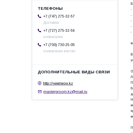
Б
-
-
+7 (747) 275-32-57
-
Доставка
-
+7 (727) 275-32-56
-
зоомагазин
в
+7 (700) 730-25-05
зоомагазин ватсап
В
у
О
Л
http://чемпион.kz
П
Б
mastergroom.kz@mail.ru
д
Н
м
п
м
П