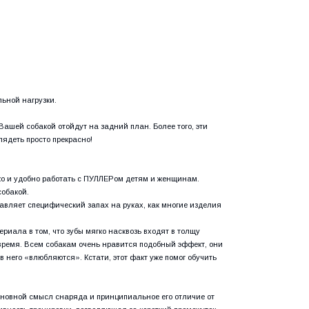
ьной нагрузки.
Вашей собакой отойдут на задний план. Более того, эти
лядеть просто прекрасно!
гко и удобно работать с ПУЛЛЕРом детям и женщинам.
собакой.
авляет специфический запах на руках, как многие изделия
иала в том, что зубы мягко насквозь входят в толщу
ремя. Всем собакам очень нравится подобный эффект, они
в него «влюбляются». Кстати, этот факт уже помог обучить
основной смысл снаряда и принципиальное его отличие от