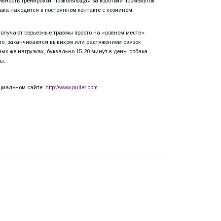
ивность тренировки, позволяющая за короткий промежуток
ака находится в постоянном контакте с хозяином.
олучают серьезные травмы просто на «ровном месте».
ило, заканчиваются вывихом или растяжением связок
ых же нагрузках, буквально 15-20 минут в день, собака
ы.
ициальном сайте:
http://www.puller.com