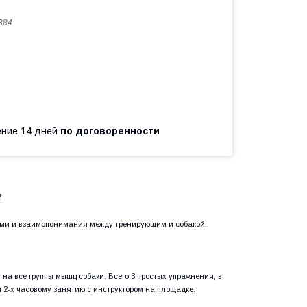
884
чение 14 дней
по договоренности
Й
ами и взаимопонимания между тренирующим и собакой.
 на все группы мышц собаки. Всего 3 простых упражнения, в
и 2-х часовому занятию с инструктором на площадке.