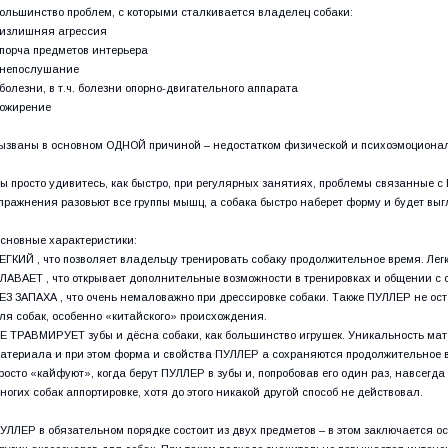
ольшинство проблем, с которыми сталкивается владелец собаки:
 излишняя агрессия
 порча предметов интерьера
 непослушание
 болезни, в т.ч. болезни опорно-двигательного аппарата
 ожирение
ызваны в основном ОДНОЙ причиной – недостатком физической и психоэмоционал
ы просто удивитесь, как быстро, при регулярных занятиях, проблемы связанные с 
пражнения разовьют все группы мышц, а собака быстро наберет форму и будет выг
сновные характеристики:
ЕГКИЙ , что позволяет владельцу тренировать собаку продолжительное время. Ле
ЛАВАЕТ , что открывает дополнительные возможности в тренировках и общении с 
ЕЗ ЗАПАХА , что очень немаловажно при дрессировке собаки. Также ПУЛЛЕР не ост
ля собак, особенно «китайского» происхождения.
Е ТРАВМИРУЕТ зубы и дёсна собаки, как большинство игрушек. Уникальность матер
атериала и при этом форма и свойства ПУЛЛЕР а сохраняются продолжительное в
росто «кайфуют», когда берут ПУЛЛЕР в зубы и, попробовав его один раз, навсегда 
ногих собак аппортировке, хотя до этого никакой другой способ не действовал.
УЛЛЕР в обязательном порядке состоит из двух предметов – в этом заключается 