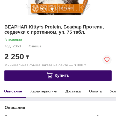
BEAPHAR Kitty*s Protein, Беафар Протеин,
сердечки с протеином, уп. 75 табл.
В наличии
Код: 2863
Розница
2 250
₸
Минимальная сумма заказа на сайте — 8 000 ₸
Купить
Описание
Характеристики
Доставка
Оплата
Усл
Описание