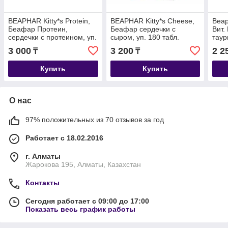
BEAPHAR Kitty*s Protein,
BEAPHAR Kitty*s Cheese,
Beap
Беафар Протеин,
Беафар сердечки с
Вит.
сердечки с протеином, уп.
сыром, уп. 180 табл.
таур
180 табл.
3 000
3 200
2 2
₸
₸
Купить
Купить
О нас
97% положительных из 70 отзывов за год
Работает с 18.02.2016
г. Алматы
Жарокова 195, Алматы, Казахстан
Контакты
Сегодня работает с 09:00 до 17:00
Показать весь график работы