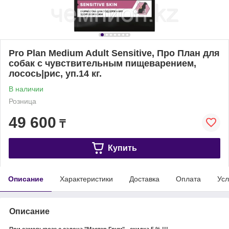
Pro Plan Medium Adult Sensitive, Про План для
собак с чувствительным пищеварением,
лосось|рис, уп.14 кг.
В наличии
Розница
49 600
₸
Купить
Описание
Характеристики
Доставка
Оплата
Усл
Описание
При самовывозе с салона "Мастер Грум" - скидка 5 % !!!