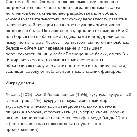
Система «Sensi Derma» на основе высококачественных
ингредиентов, без красителей и с ограниченным числом
источников белка специально разработана для собак с
кожной чувствительностью, поскольку вероятность развития
аллергической реакции возрастает с увеличением числа
источников белка Повышенное содержание витаминов Е и С
для борьбы со свободными радикалами и поддержки силы
иммунной системы Лосось – единственный источник рыбных
белков – облегчает переваривание и повышает
переносимость пищи у собак Полноценные белки, омега-3 и
-6 жирные кислоты, витамины и микроэлементы
обеспечивают силу и эластичность кожи и толщину шерсти,
защищая собаку от неблагоприятных внешних факторов.
Ингредиенты:
Лосось (20%), сухой белок лосося (15%), кукуруза, кукурузный
глютен, рис (11%), кукурузная мука, животный жир,
вкусоароматическая кормовая добавка, мякоть свеклы,
пищевые волокна, фосфат кальция, хлорид калия, хлорид
натрия, минеральные вещества, сульфат меди (медь 20 мг/
кг), антиокислители (токоферолы натурального
происхождения).