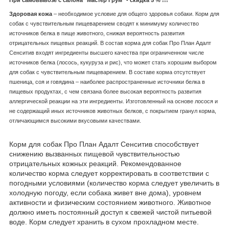
Здоровая кожа
– необходимое условие для общего здоровья собаки. Корм для
собак с чувствительным пищеварением сводят к минимуму количество
источников белка в пище животного, снижая вероятность развития
отрицательных пищевых реакций. В состав корма для собак Про План Адалт
Сенситив входят ингредиенты высшего качества при ограниченном числе
источников белка (лосось, кукуруза и рис), что может стать хорошим выбором
для собак с чувствительным пищеварением. В составе корма отсутствует
пшеница, соя и говядина – наиболее распространенные источники белка в
пищевых продуктах, с чем связана более высокая вероятность развития
аллергической реакции на эти ингредиенты. Изготовленный на основе лосося и
не содержащий иных источников животных белков, с покрытием гранул корма,
отличающимся высокими вкусовыми качествами.
Корм для собак Про План Адалт Сенситив способствует
снижению вызванных пищевой чувствительностью
отрицательных кожных реакций. Рекомендованное
количество корма следует корректировать в соответствии с
погодными условиями (количество корма следует увеличить в
холодную погоду, если собака живет вне дома), уровнем
активности и физическим состоянием животного. Животное
должно иметь постоянный доступ к свежей чистой питьевой
воде. Корм следует хранить в сухом прохладном месте.