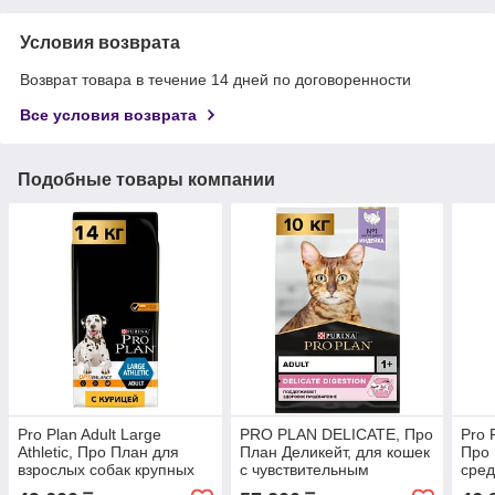
Условия возврата
Возврат товара в течение 14 дней по договоренности
Все условия возврата
Подобные товары компании
Pro Plan Adult Large
PRO PLAN DELICATE, Про
Pro 
Athletic, Про План для
План Деликейт, для кошек
Про 
взрослых собак крупных
с чувствительным
сред
пород с курицей и рисом,
пищеварением, уп. 10 кг.
и ри